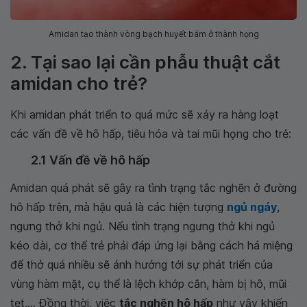
Amidan tạo thành vòng bạch huyết bám ở thành họng
2. Tại sao lại cần phẫu thuật cắt
amidan cho trẻ?
Khi amidan phát triển to quá mức sẽ xảy ra hàng loạt
các vấn đề về hô hấp, tiêu hóa và tai mũi họng cho trẻ:
2.1 Vấn đề về hô hấp
Amidan quá phát sẽ gây ra tình trạng tắc nghẽn ở đường
hô hấp trên, mà hậu quả là các hiện tượng
ngủ ngáy
,
ngưng thở khi ngủ. Nếu tình trạng ngưng thở khi ngủ
kéo dài, cơ thể trẻ phải đáp ứng lại bằng cách há miệng
để thở quá nhiều sẽ ảnh hưởng tới sự phát triển của
vùng hàm mặt, cụ thể là lệch khớp cắn, hàm bị hô, mũi
tẹt,... Đồng thời, việc
tắc nghẽn hô hấp
như vậy khiến