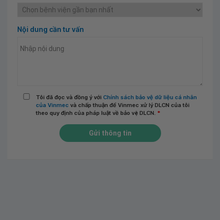
Nội dung cần tư vấn
Tôi đã đọc và đồng ý với
Chính sách bảo vệ dữ liệu cá nhân
của Vinmec
và chấp thuận để Vinmec xử lý DLCN của tôi
theo quy định của pháp luật về bảo vệ DLCN.
*
Gửi thông tin