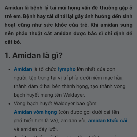
Amidan là bệnh lý tai mũi họng vấn đề thường gặp ở
trẻ em. Bệnh hay tái đi tái lại gây ảnh hưởng đến sinh
hoạt cũng như sức khỏe của trẻ. Khi amidan sưng
nên phẫu thuật cắt amidan được bác sĩ chỉ định để
cắt bỏ.
1. Amidan là gì?
Amidan
là tổ chức
lympho
lớn nhất của con
người, tập trung tại vị trí phía dưới niêm mạc hầu,
thành đám ở hai bên thành họng, tạo thành vòng
bạch huyết mang tên Waldayer.
Vòng bạch huyết Waldeyer bao gồm:
Amidan vòm họng
(còn được gọi dưới cái tên
phổ biến hơn là VA), amidan vòi,
amidan khẩu cái
và amidan đáy lưỡi.