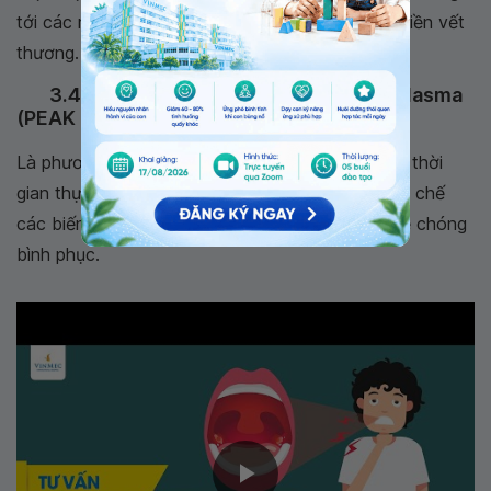
tới các mô xung quanh, từ đó rút ngắn thời gian liền vết
thương.
3.4 Phẫu thuật cắt amidan bằng dao plasma
(PEAK Plasmablade)
Là phương pháp phẫu thuật cắt amidan hiện đại, thời
gian thực hiện ngắn, ít chảy máu, ít đau, giúp hạn chế
các biến chứng sau phẫu thuật cũng như giúp trẻ chóng
bình phục.