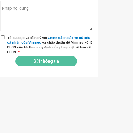
Tôi đã đọc và đồng ý với
Chính sách bảo vệ dữ liệu
cá nhân của Vinmec
và chấp thuận để Vinmec xử lý
DLCN của tôi theo quy định của pháp luật về bảo vệ
DLCN.
*
Gửi thông tin