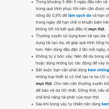
Trong khoảng 3 đến 5 ngày đầu nên vệ s
trong quá trình phục hồi nên cần được 
nồng độ 0,9% để
làm sạch da
và hạn ch
trong ngày để hạn chế vi khuẩn bám tr
không tốt tới kết quả điều trị
mụn thịt
.
Thường xuyên sử dụng kem tái tạo da: Sa
dụng tái tạo da, sẽ giúp quá trình tổng 
hơn. Nên dùng đều đặn 2 lần mỗi ngày, c
Không tự ý bóc vảy: Nên để da bong vảy
hoặc dùng những lực tác động để vảy b
Bắt buộc bạn cần phải dùng
kem chống
những loại thiết bị có thể tạo ra tia UV 
mụn thịt
. Cho nên cần thường xuyên b
để bảo vệ da tốt nhất. Đồng thời, nếu 
chế khả năng tái phát của mụn thịt.
Sau khi bong vảy tự nhiên nên dùng
kem