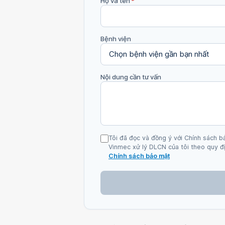
Họ và tên
*
Bệnh viện
Nội dung cần tư vấn
Tôi đã đọc và đồng ý với Chính sách b
Vinmec xử lý DLCN của tôi theo quy đị
Chính sách bảo mật