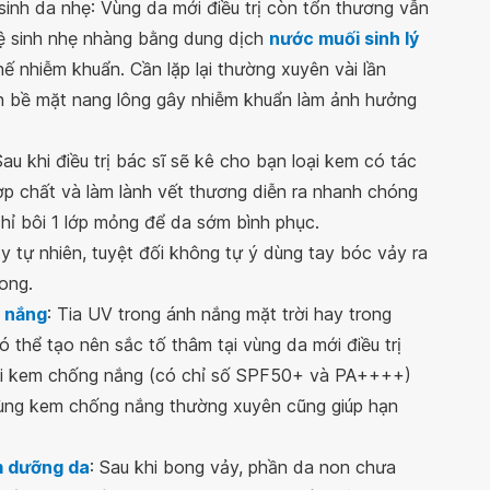
inh da nhẹ: Vùng da mới điều trị còn tổn thương vẫn
vệ sinh nhẹ nhàng bằng dung dịch
nước muối sinh lý
ế nhiễm khuẩn. Cần lặp lại thường xuyên vài lần
ên bề mặt nang lông gây nhiễm khuẩn làm ảnh hưởng
u khi điều trị bác sĩ sẽ kê cho bạn loại kem có tác
hợp chất và làm lành vết thương diễn ra nhanh chóng
hỉ bôi 1 lớp mỏng để da sớm bình phục.
 tự nhiên, tuyệt đối không tự ý dùng tay bóc vảy ra
ong.
 nắng
: Tia UV trong ánh nắng mặt trời hay trong
có thể tạo nên sắc tố thâm tại vùng da mới điều trị
ôi kem chống nắng (có chỉ số SPF50+ và PA++++)
dùng kem chống nắng thường xuyên cũng giúp hạn
 dưỡng da
: Sau khi bong vảy, phần da non chưa