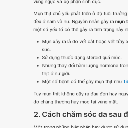
vùng ngực và bộ phận sinh dục.
Mụn thịt chủ yếu phát triển ở độ tuổi trưởn
đều ở nam và nữ. Nguyên nhân gây ra
mụn t
một số yếu tố có thể gây ra tình trạng này n
Mụn xảy ra là do vết cắt hoặc vết trầy 
sức.
Sử dụng thuốc dạng steroid quá mức.
Những thay đổi hàm lượng hormone trong
thịt ở nữ giới.
Một số bệnh có thể gây mụn thịt như
t
Tuy mụn thịt không gây ra đau đớn hay nguy
do chúng thường hay mọc tại vùng mặt.
2. Cách chăm sóc da sau đ
Một trong những biệt pháp hay được sử dụng đ