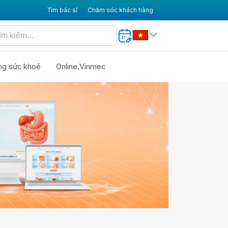
Tìm bác sĩ
Chăm sóc khách hàng
ng sức khoẻ
Online.Vinmec