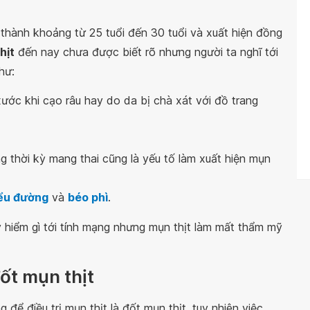
g thành khoảng từ 25 tuổi đến 30 tuổi và xuất hiện đồng
hịt
đến nay chưa được biết rõ nhưng người ta nghĩ tới
hư:
xước khi cạo râu hay do da bị chà xát với đồ trang
 thời kỳ mang thai cũng là yếu tố làm xuất hiện mụn
iểu đường
và
béo phì
.
 hiểm gì tới tính mạng nhưng mụn thịt làm mất thẩm mỹ
ốt mụn thịt
ể điều trị mụn thịt là đốt mụn thịt, tuy nhiên việc