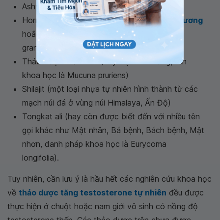
Ashwagandha (hay gọi là nhân sâm Ấn Độ)
Horny Goat Weed (chiết xuất từ
cây Dâm dương
hoắc hoa to, tên khoa học là Epimedium
grandiflorum)
Thảo dược Mắt mèo (hay Đậu mèo rừng, tên
khoa học là Mucuna pruriens)
Shilajit (một loại nhựa tự nhiên hình thành từ các
mạch núi đá ở vùng núi Himalaya, Ấn Độ)
Tongkat ali (hay còn được biết đến với nhiều tên
gọi khác như Mật nhân, Bá bệnh, Bách bệnh, Mật
nhơn, danh pháp khoa học là Eurycoma
longifolia).
Tuy nhiên, cần lưu ý là hầu hết các nghiên cứu khoa học
về
thảo dược tăng testosterone tự nhiên
đều được
thực hiện ở chuột hoặc nam giới vô sinh có nồng độ
testosterone thấp. Các thảo dược trên chưa được