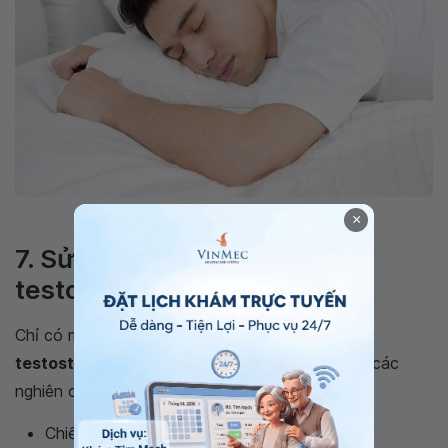
Ngủ ngon làm tăng testosterone cho nam
×
7. Sử dụng thảo dược tăng
testosterone tự nhiên
Chỉ có một vài loại thảo dược có tác dụng
tăng
testosterone ở nam giới
được chứng minh bởi các
nghiên cứu khoa học:
Chiết xuất từ gừng