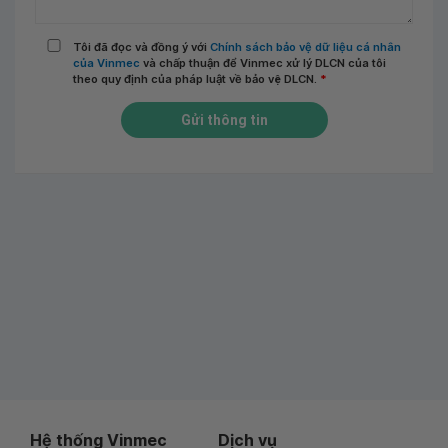
Tôi đã đọc và đồng ý với
Chính sách bảo vệ dữ liệu cá nhân
của Vinmec
và chấp thuận để Vinmec xử lý DLCN của tôi
theo quy định của pháp luật về bảo vệ DLCN.
*
Gửi thông tin
Hệ thống Vinmec
Dịch vụ