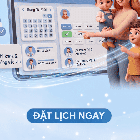
hông biết liệu cấy ghép tế bào gốc có đau không.