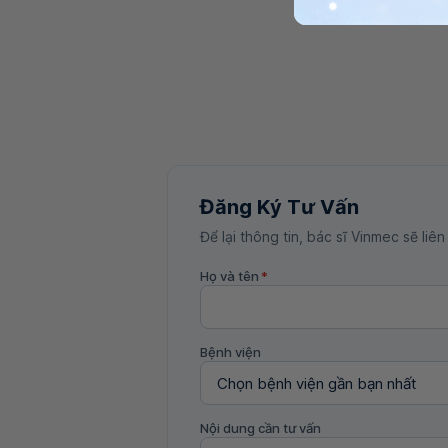
Đăng Ký Tư Vấn
Để lại thông tin, bác sĩ Vinmec sẽ liên
Họ và tên
*
Bệnh viện
Nội dung cần tư vấn