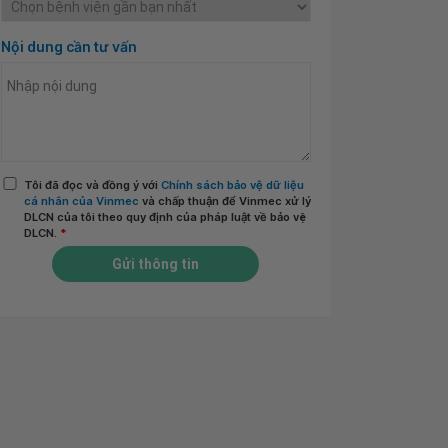
Nội dung cần tư vấn
Tôi đã đọc và đồng ý với
Chính sách bảo vệ dữ liệu
cá nhân của Vinmec
và chấp thuận để Vinmec xử lý
DLCN của tôi theo quy định của pháp luật về bảo vệ
DLCN.
*
Gửi thông tin