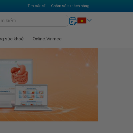
Tìm bác sĩ
Chăm sóc khách hàng
ng sức khoẻ
Online.Vinmec