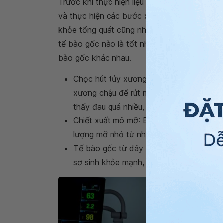
Trước khi thực hiện liệu pháp
trị bệnh bằng 
và thực hiện các bước xét nghiệm hết sức ng
khỏe tổng quát cũng như kết quả xét nghiệm
tế bào gốc nào là tốt nhất. Tùy vào nguồn 
bào gốc khác nhau.
Chọc hút tủy xương: Bác sĩ tiến hành g
xương chậu để rút một phần tủy xương.
thấy đau quá nhiều, chủ yếu sẽ cảm thấy
Chiết xuất mô mỡ: Bác sĩ tiến hành gây m
lượng mỡ nhỏ từ những vùng như bụng ho
Tế bào gốc từ dây rốn: Các tế bào này đ
sơ sinh khỏe mạnh, do đó không gây đa