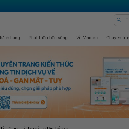
hách hàng
Phát triển bền vững
Về Vinmec
Chuyên tra
tâm Y học Tái tạo và Trị liệu Tế bào