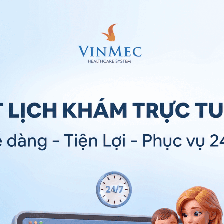
tế bào gốc
, người bệnh sẽ được bác sĩ khám lâm sàng
hiêm ngặt. Tùy vào tiền sử bệnh lý, tình trạng sức
 hình ảnh mà bác sĩ có thể quyết định sử dụng nguồn
gốc sử dụng mà sẽ có những biện pháp chiết xuất tế
ây mê, sau đó dùng kim y tế chuyên dụng đưa vào
 Nhờ vào việc gây mê mà người bệnh có thể không
 một chút áp lực và hơi khó chịu.
ê tại chỗ, sau đó dùng thiết bị y tế để hút một
ặc đùi, có thể hơi khó chịu một chút.
ược lấy từ dây rốn hiến tặng sau khi tách khỏi trẻ
u cho người bệnh.