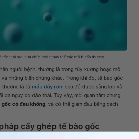
trình tái tạo, sửa chữa hoặc thay thế các mô bị tổn thương.
thân người bệnh, thường là trong tủy xương hoặc mô
h và những biến chứng khác. Trong khi đó, tế bào gốc
, thường là từ
máu dây rốn
, sau đó được sàng lọc và
i đa nguy cơ đào thải. Tuy vậy, mối quan tâm chung
o gốc có đau không
, và có thể giảm đau bằng cách
u pháp cấy ghép tế bào gốc