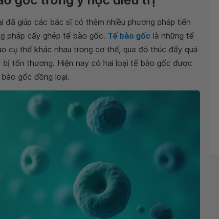
ại đã giúp các bác sĩ có thêm nhiều phương pháp tiến
ơng pháp cấy ghép tế bào gốc.
Tế bào gốc
là những tế
o cụ thể khác nhau trong cơ thể, qua đó thúc đẩy quá
ô bị tổn thương. Hiện nay có hai loại tế bào gốc được
ế bào gốc đồng loại.