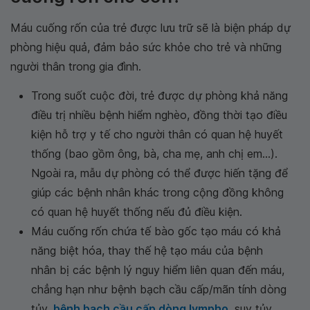
Máu cuống rốn của trẻ được lưu trữ sẽ là biện pháp dự
phòng hiệu quả, đảm bảo sức khỏe cho trẻ và những
người thân trong gia đình.
Trong suốt cuộc đời, trẻ được dự phòng khả năng
điều trị nhiều bệnh hiểm nghèo, đồng thời tạo điều
kiện hỗ trợ y tế cho người thân có quan hệ huyết
thống (bao gồm ông, bà, cha mẹ, anh chị em…).
Ngoài ra, mẫu dự phòng có thể được hiến tặng để
giúp các bệnh nhân khác trong cộng đồng không
có quan hệ huyết thống nếu đủ điều kiện.
Máu cuống rốn chứa tế bào gốc tạo máu có khả
năng biệt hóa, thay thế hệ tạo máu của bệnh
nhân bị các bệnh lý nguy hiểm liên quan đến máu,
chẳng hạn như bệnh bạch cầu cấp/mãn tính dòng
tủy,
bệnh bạch cầu cấp dòng lympho
, suy tủy,