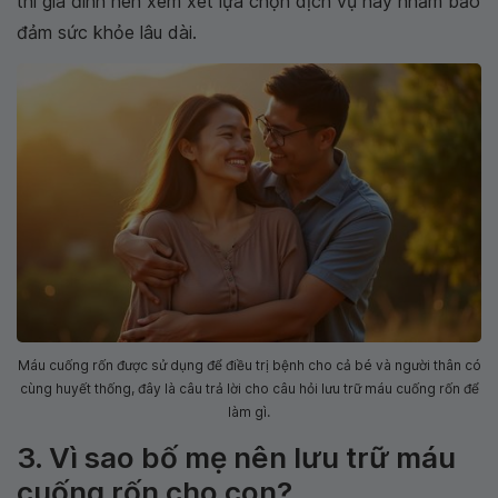
thì gia đình nên xem xét lựa chọn dịch vụ này nhằm bảo
đảm sức khỏe lâu dài.
Máu cuống rốn được sử dụng để điều trị bệnh cho cả bé và người thân có
cùng huyết thống, đây là câu trả lời cho câu hỏi lưu trữ máu cuống rốn để
làm gì.
3. Vì sao bố mẹ nên lưu trữ máu
cuống rốn cho con?