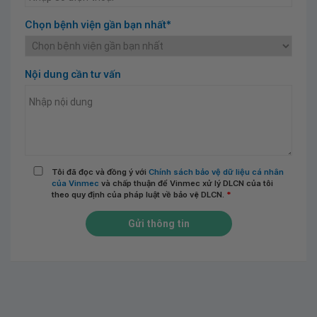
Chọn bệnh viện gần bạn nhất*
Nội dung cần tư vấn
Tôi đã đọc và đồng ý với
Chính sách bảo vệ dữ liệu cá nhân
của Vinmec
và chấp thuận để Vinmec xử lý DLCN của tôi
theo quy định của pháp luật về bảo vệ DLCN.
*
Gửi thông tin