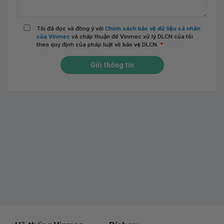
Tôi đã đọc và đồng ý với
Chính sách bảo vệ dữ liệu cá nhân
của Vinmec
và chấp thuận để Vinmec xử lý DLCN của tôi
theo quy định của pháp luật về bảo vệ DLCN.
*
Gửi thông tin