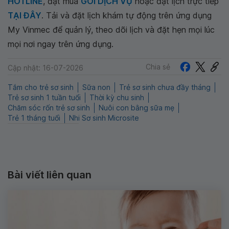
HOTLINE
, đặt mua
GÓI DỊCH VỤ
hoặc đặt lịch trực tiếp
TẠI ĐÂY
. Tải và đặt lịch khám tự động trên ứng dụng
My Vinmec để quản lý, theo dõi lịch và đặt hẹn mọi lúc
mọi nơi ngay trên ứng dụng.
Chia sẻ
Cập nhật: 16-07-2026
Tắm cho trẻ sơ sinh
Sữa non
Trẻ sơ sinh chưa đầy tháng
Trẻ sơ sinh 1 tuần tuổi
Thời kỳ chu sinh
Chăm sóc rốn trẻ sơ sinh
Nuôi con bằng sữa mẹ
Trẻ 1 tháng tuổi
Nhi Sơ sinh Microsite
Bài viết liên quan