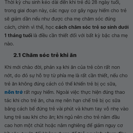
Thời kỳ chu sinh kéo dài đến khi trẻ đủ 28 ngày tuổi,
trong giai đoạn này, các nguy cơ gây nguy hiểm cho trẻ
sẽ giảm dần nếu như được cha mẹ chăm sóc đúng
cách, chính vì thế, học
cách chăm sóc trẻ sơ sinh dưới
1 tháng tuổi
là điều cần thiết đối với bất kỳ bậc cha mẹ
nào.
2.1 Chăm sóc trẻ khi ăn
Khi mới chào đời, phản xạ khi ăn của trẻ còn rất non
nớt, do đó sự hỗ trợ từ phía mẹ là rất cần thiết, nếu cho
trẻ ăn không đúng cách có thể khiến trẻ bị ọc sữa,
nôn trớ
rất nguy hiểm. Ngoài việc thực hiện đúng thao
tác khi cho trẻ ăn, cha mẹ nên hạn chế trẻ bị ọc sữa
bằng cách bế đứng trẻ vài phút và khum tay vỗ nhẹ vào
lưng trẻ sau khi cho ăn; khi ngủ nên cho trẻ nằm đầu
cao hơn một chút hoặc nằm nghiêng để giảm nguy cơ