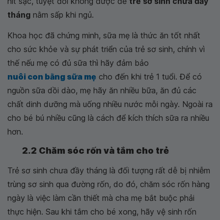
hít sặc, tuyệt đối không được để
trẻ sơ sinh chưa đầy
tháng
nằm sấp khi ngủ.
Khoa học đã chứng minh, sữa mẹ là thức ăn tốt nhất
cho sức khỏe và sự phát triển của trẻ sơ sinh, chính vì
thế nếu mẹ có đủ sữa thì hãy đảm bảo
nuôi con bằng sữa mẹ
cho đến khi trẻ 1 tuổi. Để có
nguồn sữa dồi dào, mẹ hãy ăn nhiều bữa, ăn đủ các
chất dinh dưỡng mà uống nhiều nước mỗi ngày. Ngoài ra
cho bé bú nhiều cũng là cách để kích thích sữa ra nhiều
hơn.
2.2 Chăm sóc rốn và tắm cho trẻ
Trẻ sơ sinh chưa đầy tháng là đối tượng rất dễ bị nhiễm
trùng sơ sinh qua đường rốn, do đó, chăm sóc rốn hàng
ngày là việc làm cần thiết mà cha mẹ bắt buộc phải
thực hiện. Sau khi tắm cho bé xong, hãy vệ sinh rốn