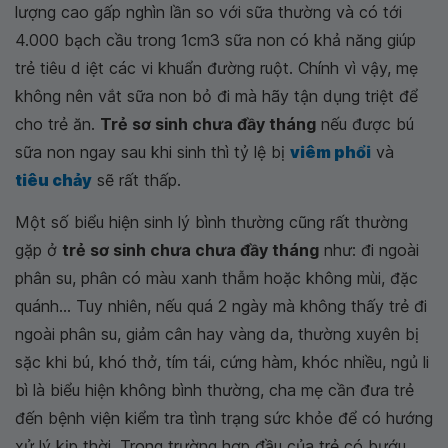
lượng cao gấp nghìn lần so với sữa thường và có tới
4.000 bạch cầu trong 1cm3 sữa non có khả năng giúp
trẻ tiêu d iệt các vi khuẩn đường ruột. Chính vì vậy, mẹ
không nên vắt sữa non bỏ đi mà hãy tận dụng triệt để
cho trẻ ăn.
Trẻ sơ sinh chưa đầy tháng
nếu được bú
sữa non ngay sau khi sinh thì tỷ lệ bị
viêm phổi
và
tiêu chảy
sẽ rất thấp.
Một số biểu hiện sinh lý bình thường cũng rất thường
gặp ở
trẻ sơ sinh chưa chưa đầy tháng
như: đi ngoài
phân su, phân có màu xanh thẫm hoặc không mùi, đặc
quánh... Tuy nhiên, nếu quá 2 ngày mà không thấy trẻ đi
ngoài phân su, giảm cân hay vàng da, thường xuyên bị
sặc khi bú, khó thở, tím tái, cứng hàm, khóc nhiều, ngủ li
bì là biểu hiện không bình thường, cha mẹ cần đưa trẻ
đến bệnh viện kiểm tra tình trạng sức khỏe để có hướng
xử lý kịp thời. Trong trường hợp đầu của trẻ có bướu