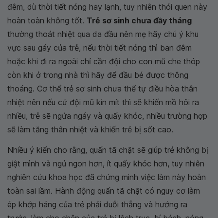
đêm, dù thời tiết nóng hay lạnh, tuy nhiên thói quen này
hoàn toàn không tốt.
Trẻ sơ sinh chưa đầy tháng
thường thoát nhiệt qua da đầu nên mẹ hãy chú ý khu
vực sau gáy của trẻ, nếu thời tiết nóng thì ban đêm
hoặc khi đi ra ngoài chỉ cần đội cho con mũ che thóp
còn khi ở trong nhà thì hãy để đầu bé được thông
thoáng. Cơ thể trẻ sơ sinh chưa thể tự điều hòa thân
nhiệt nên nếu cứ đội mũ kín mít thì sẽ khiến mồ hôi ra
nhiều, trẻ sẽ ngứa ngáy và quấy khóc, nhiều trường hợp
sẽ làm tăng thân nhiệt và khiến trẻ bị sốt cao.
Nhiều ý kiến cho rằng, quấn tã chặt sẽ giúp trẻ không bị
giật mình và ngủ ngon hơn, ít quấy khóc hơn, tuy nhiên
nghiên cứu khoa học đã chứng minh việc làm này hoàn
toàn sai lầm. Hành động quấn tã chặt có nguy cơ làm
ép khớp háng của trẻ phải duỗi thẳng và hướng ra
trước, làm cho chân của trẻ bị lệch trục, bí bách, nóng,