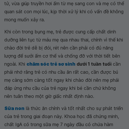
tử, vừa giúp truyền hơi ấm từ mẹ sang con và mẹ có thể
quan sát con mọi lúc, kịp thời xử lý khi có vấn đề không
mong muốn xảy ra.
Khi còn trong bụng mẹ, trẻ được cung cấp chất dinh
dưỡng liên tục từ máu mẹ qua nhau thai, chính vì thế khi
chào đời trẻ dễ bị đói, rét nên cần phải có đủ năng
lượng để sưởi ấm cơ thể và chống đỡ với thời tiết bên
ngoài. Khi
chăm sóc trẻ sơ sinh
dưới 1 tuần tuổi
cần
phải nhớ rằng trẻ có nhu cầu ăn rất cao, cần được bú
mẹ càng sớm càng tốt ngay khi chào đời nên mẹ phải
đáp ứng nhu cầu của trẻ ngay khi bé cần chứ không
nên tuân theo một giờ giấc nhất định nào.
Sữa non
là thức ăn chính và tốt nhất cho sự phát triển
của trẻ trong giai đoạn này. Khoa học đã chứng minh,
chất IgA có trong sữa mẹ 7 ngày đầu có chứa hàm