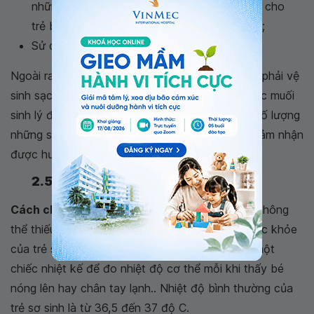
những ngày đầu sau sinh thi hãy vệ sinh mắt cho
trẻ bằng nước muối sinh lý trẻ em hàng ngày;
Sử dụng khăn riêng để lau mặt cho bé.
Ngoài ra, những bộ phận như mũi, lưỡi cũng cần phải vệ
sinh sạch sẽ hàng ngày. Mẹ có thể sử dụng nước muối
sinh lý để vệ sinh và làm sạch lưỡi để làm giảm số lượng
những sinh vật gây hại trong miệng và giúp trẻ cảm nhận
được hương vị tốt hơn.
2.5 Một số lưu ý khác
Cách chăm sóc trẻ sơ sinh dưới 1 tháng tuổi
không
thể thiếu việc đo nhiệt độ cho trẻ hàng ngày. Sức khỏe
của trẻ sơ sinh rất nhạy cảm nên hãy chuẩn bị một
chiếc nhiệt kế để đo nhiệt độ cơ thể mỗi khi thấy bé
nóng lên hay chân tay lạnh.. Nhiệt độ bình thường của
trẻ sơ sinh là từ 36,5 đến 37 độ C.