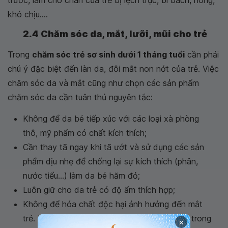
khó chịu....
2.4 Chăm sóc da, mắt, lưỡi, mũi cho trẻ
Trong
chăm sóc trẻ sơ sinh dưới 1 tháng tuổi
cần phải
chú ý đặc biệt đến làn da, đôi mắt non nớt của trẻ. Việc
chăm sóc da và mắt cũng như chọn các sản phẩm
chăm sóc da cần tuân thủ nguyên tắc:
Không để da bé tiếp xúc với các loại xà phòng
thô, mỹ phẩm có chất kích thích;
Cần thay tã ngay khi tã ướt và sử dụng các sản
phẩm dịu nhẹ để chống lại sự kích thích (phân,
nước tiểu...) làm da bé hăm đỏ;
Luôn giữ cho da trẻ có độ ẩm thích hợp;
Không để hóa chất độc hại ảnh hưởng đến mắt
trẻ. Nếu trẻ bị chảy nước mắt và ghèn nhiều trong
×