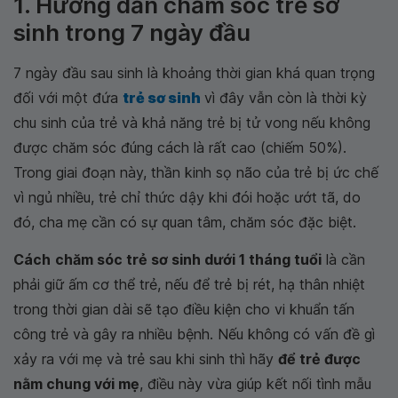
1. Hướng dẫn chăm sóc trẻ sơ
sinh trong 7 ngày đầu
7 ngày đầu sau sinh là khoảng thời gian khá quan trọng
đối với một đứa
trẻ sơ sinh
vì đây vẫn còn là thời kỳ
chu sinh của trẻ và khả năng trẻ bị tử vong nếu không
được chăm sóc đúng cách là rất cao (chiếm 50%).
Trong giai đoạn này, thần kinh sọ não của trẻ bị ức chế
vì ngủ nhiều, trẻ chỉ thức dậy khi đói hoặc ướt tã, do
đó, cha mẹ cần có sự quan tâm, chăm sóc đặc biệt.
Cách
chăm sóc trẻ sơ sinh dưới 1 tháng tuổi
là cần
phải giữ ấm cơ thể trẻ, nếu để trẻ bị rét, hạ thân nhiệt
trong thời gian dài sẽ tạo điều kiện cho vi khuẩn tấn
công trẻ và gây ra nhiều bệnh. Nếu không có vấn đề gì
xảy ra với mẹ và trẻ sau khi sinh thì hãy
để trẻ được
nằm chung với mẹ
, điều này vừa giúp kết nối tình mẫu