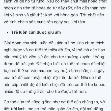
sạch và để nó tự rụng. Nếu có thấy chút máu hoặc chất
nhờn dính trên tã hoặc áo từ dây rốn, nên cẩn thận hơn
khi vệ sinh và giữ thật khô với bông gòn. Tốt nhất nên
vệ sinh chăm sóc vùng rốn ngay sau khi tắm.
Trẻ luôn cần được giữ ấm
Giai đoạn chu sinh, tuần đầu tiên trẻ sơ sinh chưa thích
nghi được và cơ thể trẻ thiếu độ ấm, vì thế mà các bạn
cần chú ý tới việc giữ ấm cho trẻ thường xuyên, không
được để trẻ lạnh. Để nhận biết có thể trẻ chưa đủ nhiệt
bạn có thể sờ vào mu bàn tay hoặc bàn chân, sau gáy
của trẻ để cảm nhận nhiệt độ trên da trẻ. Nếu có thể
nên cặp nhiệt độ để biết nhiệt độ trên cơ thể trẻ là bao
nhiêu để có thể giữ ấm cho trẻ được tốt hơn.
Cơ thể của trẻ cũng giống như cơ thể của chúng ta, với
tiết trời lạnh, mẹ có thể mặc quần áo ấm, đội mũ đồng