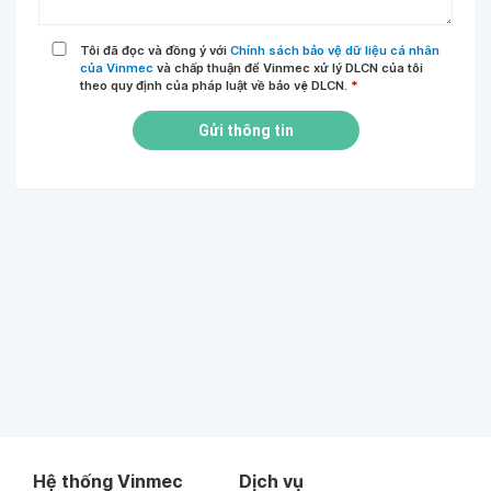
Tôi đã đọc và đồng ý với
Chính sách bảo vệ dữ liệu cá nhân
của Vinmec
và chấp thuận để Vinmec xử lý DLCN của tôi
theo quy định của pháp luật về bảo vệ DLCN.
*
Gửi thông tin
Hệ thống Vinmec
Dịch vụ