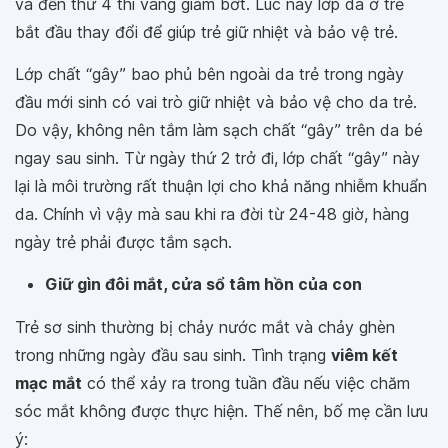
và đến thứ 4 thì vàng giảm bớt. Lúc này lớp da ở trẻ
bắt đầu thay đổi để giúp trẻ giữ nhiệt và bảo vệ trẻ.
Lớp chất “gây” bao phủ bên ngoài da trẻ trong ngày
đầu mới sinh có vai trò giữ nhiệt và bảo vệ cho da trẻ.
Do vậy, không nên tắm làm sạch chất “gây” trên da bé
ngay sau sinh. Từ ngày thứ 2 trở đi, lớp chất “gây” này
lại là môi trường rất thuận lợi cho khả năng nhiễm khuẩn
da. Chính vì vậy mà sau khi ra đời từ 24-48 giờ, hàng
ngày trẻ phải được tắm sạch.
Giữ gìn đôi mắt, cửa sổ tâm hồn của con
Trẻ sơ sinh thường bị chảy nước mắt và chảy ghèn
trong những ngày đầu sau sinh. Tình trạng
viêm kết
mạc mắt
có thể xảy ra trong tuần đầu nếu việc chăm
sóc mắt không được thực hiện. Thế nên, bố mẹ cần lưu
ý: