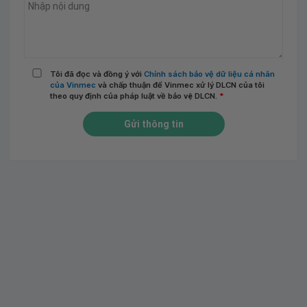
Tôi đã đọc và đồng ý với
Chính sách bảo vệ dữ liệu cá nhân
của Vinmec
và chấp thuận để Vinmec xử lý DLCN của tôi
theo quy định của pháp luật về bảo vệ DLCN.
*
Gửi thông tin