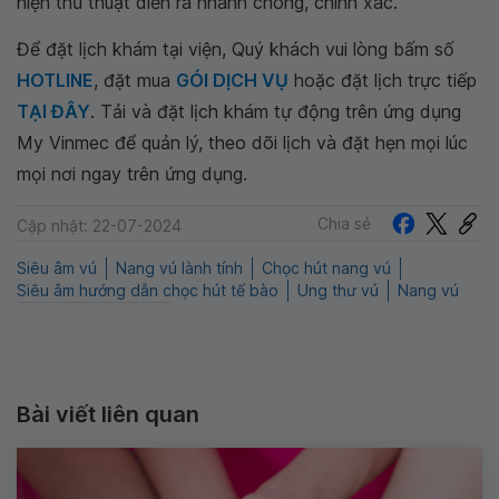
hiện thủ thuật diễn ra nhanh chóng, chính xác.
Để đặt lịch khám tại viện, Quý khách vui lòng bấm số
HOTLINE
, đặt mua
GÓI DỊCH VỤ
hoặc đặt lịch trực tiếp
TẠI ĐÂY
. Tải và đặt lịch khám tự động trên ứng dụng
My Vinmec để quản lý, theo dõi lịch và đặt hẹn mọi lúc
mọi nơi ngay trên ứng dụng.
Chia sẻ
Cập nhật: 22-07-2024
Siêu âm vú
Nang vú lành tính
Chọc hút nang vú
Siêu âm hướng dẫn chọc hút tế bào
Ung thư vú
Nang vú
Bài viết liên quan