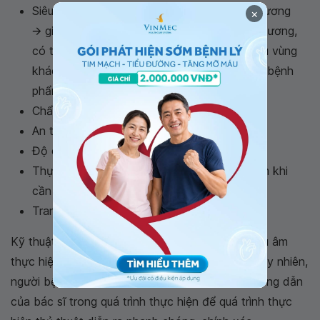
Siêu âm nhìn thấy vị trí kim bên trong tổn thương
×
🡪 giúp bác sĩ đưa kim vào được đúng tổn thương,
có thể đổi hướng kim hoặc đưa kim tới nhiều vùng
khác nhau của
nang vú
🡪 cho phép lấy mẫu bệnh
phẩm nhiều và chính xác hơn;
Chẩn đoán nhanh.
An toàn, ít nguy cơ tai biến.
Độ chính xác cao.
Thực hiện đơn giản, có thể lặp lại xét nghiệm khi
cần thiết.
Trang thiết bị thực hiện kỹ thuật đơn giản.
Kỹ thuật
chọc hút nang vú
dưới hướng dẫn siêu âm
thực hiện khá đơn giản và an toàn, ít tai biến. Tuy nhiên,
người bệnh vẫn cần tuân thủ đúng theo mọi hướng dẫn
của bác sĩ trong quá trình thực hiện để quá trình thực