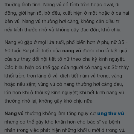
thường lành tính. Nang vú có hình tròn hoặc oval, di
động, giới hạn rõ, bờ đều, xuất hiện ở một hoặc ở cả hai
bên vú. Nang vú thường hơi căng, không cần điều trị
nếu kích thước nhỏ và không gây đau đớn, khó chịu.
Nang vú gặp ở mọi lứa tuổi, phổ biến hơn ở phụ nữ 35 -
50 tuổi. Sự phát triển của
nang vú
được cho là kết quả
của sự thay đổi nội tiết tố nữ theo chu kỳ kinh nguyệt.
Các biểu hiện có thể gặp của người có nang vú: Sờ thấy
khối tròn, trơn láng ở vú; dịch tiết núm vú trong, vàng
hoặc nâu sậm; vùng vú có nang thường hơi căng đau,
lớn hơn khi ở thời kỳ kinh nguyệt; khi hết kinh nang vú
thường nhỏ lại, không gây khó chịu nữa.
Nang vú
thường không làm tăng nguy cơ
ung thư vú
nhưng có thể gây khó khăn hơn cho bác sĩ và bệnh
nhân trong việc phát hiện những khối u mới ở trong vú.