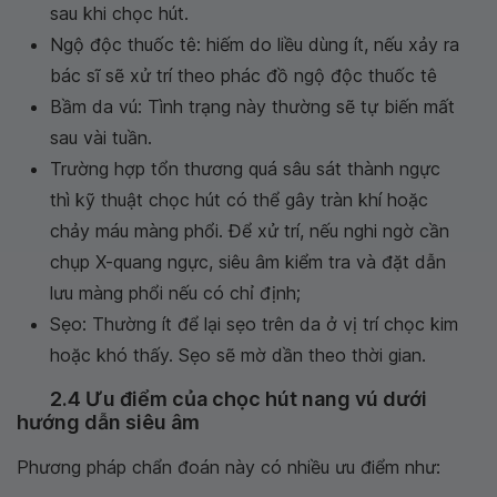
sau khi chọc hút.
Ngộ độc thuốc tê: hiếm do liều dùng ít, nếu xảy ra
bác sĩ sẽ xử trí theo phác đồ ngộ độc thuốc tê
Bầm da vú: Tình trạng này thường sẽ tự biến mất
sau vài tuần.
Trường hợp tổn thương quá sâu sát thành ngực
thì kỹ thuật chọc hút có thể gây tràn khí hoặc
chảy máu màng phổi. Để xử trí, nếu nghi ngờ cần
chụp X-quang ngực, siêu âm kiểm tra và đặt dẫn
lưu màng phổi nếu có chỉ định;
Sẹo: Thường ít để lại sẹo trên da ở vị trí chọc kim
hoặc khó thấy. Sẹo sẽ mờ dần theo thời gian.
2.4 Ưu điểm của chọc hút nang vú dưới
hướng dẫn siêu âm
Phương pháp chẩn đoán này có nhiều ưu điểm như: