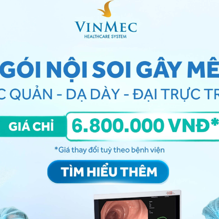
í đại tràng (ruột già)
 cản quang để làm gì?
c sử dụng rộng rãi bên cạnh các phương pháp hiện đại
... Nhưng không phải trường hợp nào cũng chỉ định chụp X
nh của Bác sĩ dựa trên kết quả thăm khám lâm sàng cũng
ời bệnh. Bác sĩ có thể cho chỉ định chụp X-quang đại