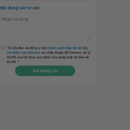
Nội dung cần tư vấn
Tôi đã đọc và đồng ý với
Chính sách bảo vệ dữ liệu
cá nhân của Vinmec
và chấp thuận để Vinmec xử lý
DLCN của tôi theo quy định của pháp luật về bảo vệ
DLCN.
*
Gửi thông tin