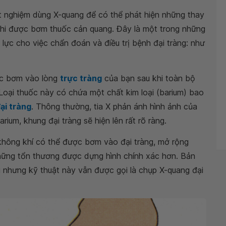
t nghiệm dùng X-quang để có thể phát hiện những thay
khi được bơm thuốc cản quang. Đây là một trong những
ực cho việc chẩn đoán và điều trị bệnh đại tràng: như
ợc bơm vào lòng
trực tràng
của bạn sau khi toàn bộ
Loại thuốc này có chứa một chất kim loại (barium) bao
ại tràng
. Thông thường, tia X phản ánh hình ảnh của
um, khung đại tràng sẽ hiện lên rất rõ ràng.
 không khí có thể được bơm vào đại tràng, mở rộng
 những tổn thương được dựng hình chính xác hơn. Bản
g nhưng kỹ thuật này vẫn được gọi là chụp X-quang đại