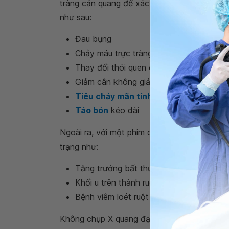
tràng cản quang để xác định các nguyên nhâ
như sau:
Đau bụng
Chảy máu trực tràng
Thay đổi thói quen đại tiện
Giảm cân không giải thích được
Tiêu chảy mãn tính
Táo bón
kéo dài
Ngoài ra, với một phim chụp X-quang đại trà
trạng như:
Tăng trưởng bất thường niêm mạc ruột (
Khối u trên thành ruột, không phân biệt 
Bệnh viêm loét ruột
Không chụp X quang đại tràng có cản quang