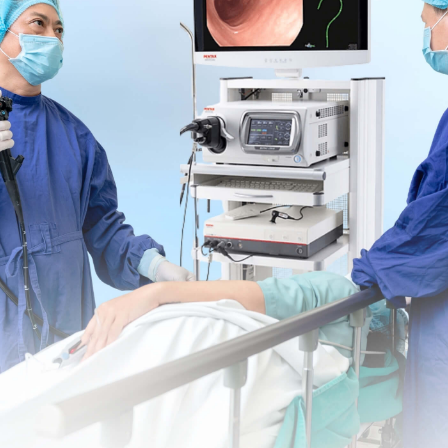
n khi người bệnh có những dấu hiệu và triệu chứng
ng có thuốc cản quang, bác sĩ có thể phát hiện các tình
polyp)
được lành tính hay ác tính
 trong những trường hợp sau: