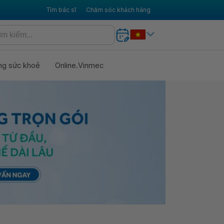
Tìm bác sĩ
Chăm sóc khách hàng
ng sức khoẻ
Online.Vinmec