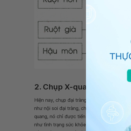
Vị tr
2. Chụp X-quang đại tràng
Hiện nay, chụp đại tràng cản quang vẫn đượ
như nội soi đại tràng, chụp cắt lớp vi tính.
quang, nó chỉ được tiến hành khi có chỉ đị
như tình trạng sức khỏe và tuổi tác của ngư