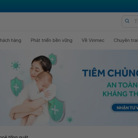
hách hàng
Phát triển bền vững
Về Vinmec
Chuyên tra
hoẻ tổng quát