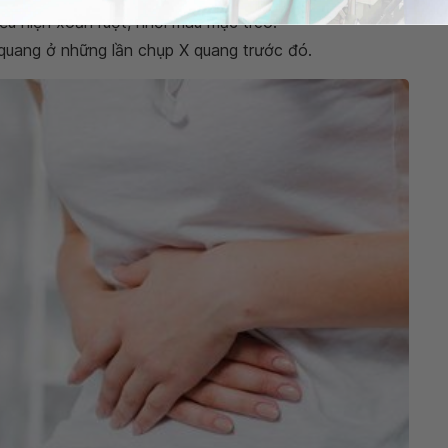
ểu hiện xoắn ruột, nhồi máu mạc treo.
 quang ở những lần chụp X quang trước đó.