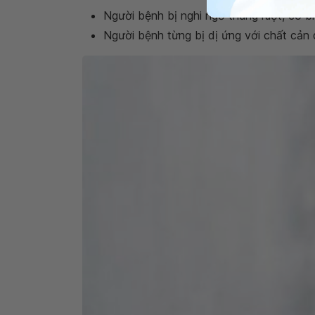
Người bệnh bị nghi ngờ thủng ruột, có bi
Người bệnh từng bị dị ứng với chất cản