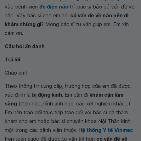
vào bệnh viện
đo điện não
thì bác sĩ bảo có vấn đề về
não. Vậy bác sĩ cho em hỏi
có vấn đề về não nên đi
khám những gì
? Mong bác sĩ tư vấn giúp em. Em xin
cảm ơn.
Câu hỏi ẩn danh
Trả lời
Chào em!
Theo thông tin cung cấp, trường hợp của em đã được
xác định là
bị động kinh
. Em cần đi
khám cận lâm
sàng
(điện não, hình ảnh học, các xét nghiệm khác...).
Em nên trao đổi trực tiếp trao đổi với bác sĩ đã thăm
khám cho em hoặc bác sĩ chuyên khoa Nội Thần kinh
một trong các bệnh viện thuộc
Hệ thống Y tế Vinmec
trên toàn quốc để được tư vấn kỹ hơn
có vấn đề về