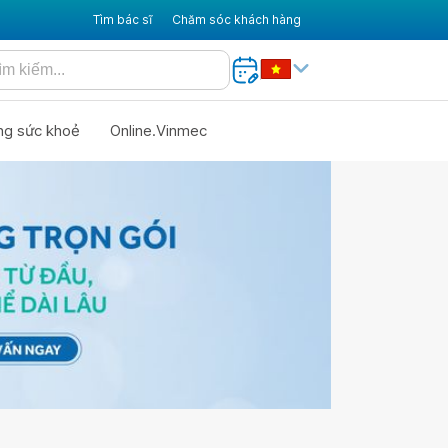
Tìm bác sĩ
Chăm sóc khách hàng
ng sức khoẻ
Online.Vinmec