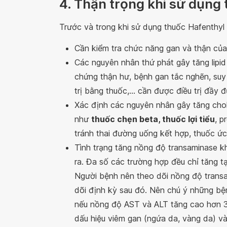
4. Thận trọng khi sử dụng
Trước và trong khi sử dụng thuốc Hafenthyl
Cần kiểm tra chức năng gan và thận của 
Các nguyên nhân thứ phát gây tăng lipi
chứng thận hư, bệnh gan tắc nghẽn, suy g
trị bằng thuốc,... cần được điều trị đầy 
Xác định các nguyên nhân gây tăng choles
như
thuốc chẹn beta, thuốc lợi tiểu
, p
tránh thai đường uống kết hợp, thuốc ức
Tình trạng tăng nồng độ transaminase k
ra. Đa số các trường hợp đều chỉ tăng t
Người bệnh nên theo dõi nồng độ transam
dõi định kỳ sau đó. Nên chú ý những bệ
nếu nồng độ AST và ALT tăng cao hơn 3 
dấu hiệu viêm gan (ngứa da, vàng da) và