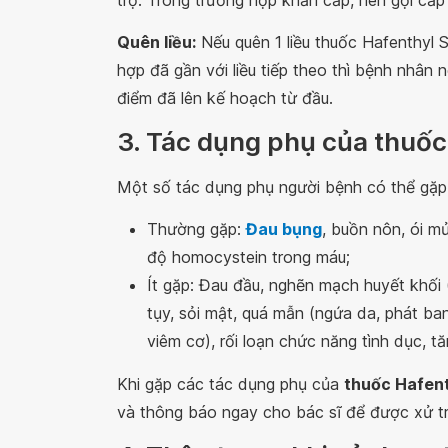
trợ. Trong trường hợp khẩn cấp, nên gọi cấ
Quên liều:
Nếu quên 1 liều thuốc Hafenthyl 
hợp đã gần với liều tiếp theo thì bệnh nhân n
điểm đã lên kế hoạch từ đầu.
3. Tác dụng phụ của thuố
Một số tác dụng phụ người bệnh có thể gặp
Thường gặp:
Đau bụng
, buồn nôn, ói m
độ homocystein trong máu;
Ít gặp: Đau đầu, nghẽn mạch huyết khối 
tụy, sỏi mật, quá mẫn (ngứa da, phát ban
viêm cơ), rối loạn chức năng tình dục, t
Khi gặp các tác dụng phụ của
thuốc Hafen
và thông báo ngay cho bác sĩ để được xử trí