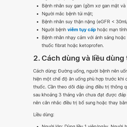
Bệnh nhân suy gan (gồm xơ gan mật và 
Người mắc bệnh túi mật;
Bệnh nhân suy thận nặng (eGFR < 30ml/
Người bệnh
viêm tụy cấp
hoặc mạn tính 
Bệnh nhân nhạy cảm với ánh sáng hoặc p
thuốc fibrat hoặc ketoprofen.
2. Cách dùng và liều dùng
Cách dùng: Đường uống, người bệnh nên uốn
hiện một chế độ ăn uống phù hợp trước khi d
thuốc. Cần theo dõi đáp ứng điều trị thông q
sau khoảng 3 tháng vẫn chưa đạt được đáp
nên cân nhắc điều trị bổ sung hoặc thay bằ
Liều dùng:
Người lớn: Dùng liều 1 viên/ngày. Người