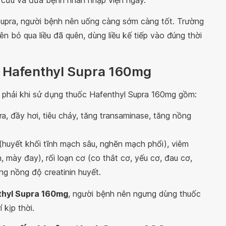
p cứu và đưa bệnh nhân nhập viện ngay.
Supra, người bệnh nên uống càng sớm càng tốt. Trường
ên bỏ qua liều đã quên, dùng liều kế tiếp vào đúng thời
c Hafenthyl Supra 160mg
 phải khi sử dụng thuốc Hafenthyl Supra 160mg gồm:
ửa, đầy hơi, tiêu chảy, tăng transaminase, tăng nồng
(huyết khối tĩnh mạch sâu, nghẽn mạch phổi), viêm
, mày đay), rối loạn cơ (co thắt cơ, yếu cơ, đau cơ,
ăng nồng độ creatinin huyết.
thyl Supra 160mg
, người bệnh nên ngưng dùng thuốc
 kịp thời.