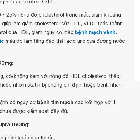
ng hợp apoprotein C-III.
0 - 25% nồng độ cholesterol trong máu, giảm khoảng
ó giúp làm giảm cholesterol của LDL, VLDL (các thành
erol của HDL, giảm nguy cơ mắc
bệnh mạch vành
.
ic
máu do làm tăng đào thải acid uric qua đường nước
160mg
:
rọng, có/không kèm với nồng độ HDL cholesterol thấp;
thuốc nhóm statin bị chống chỉ định hoặc bệnh nhân
 bệnh có nguy cơ
bệnh tim mạch
cao kết hợp với 1
ol chưa được kiểm soát đầy đủ.
upra 160mg
:
nh phần khác của thuốc;