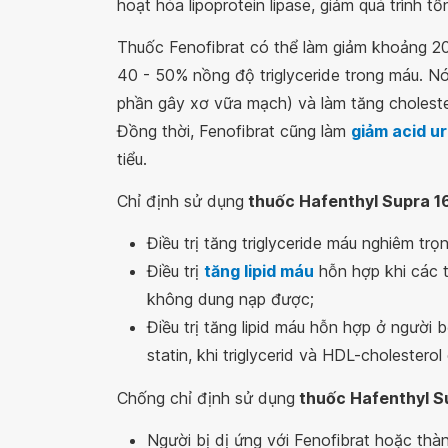
hoạt hóa lipoprotein lipase, giảm quá trình tổ
Thuốc Fenofibrat có thể làm giảm khoảng 2
40 - 50% nồng độ triglyceride trong máu. N
phần gây xơ vữa mạch) và làm tăng cholest
Đồng thời, Fenofibrat cũng làm
giảm acid ur
tiểu.
Chỉ định sử dụng
thuốc Hafenthyl Supra 
Điều trị tăng triglyceride máu nghiêm t
Điều trị
tăng lipid máu
hỗn hợp khi các 
không dung nạp được;
Điều trị tăng lipid máu hỗn hợp ở người
statin, khi triglycerid và HDL-cholester
Chống chỉ định sử dụng
thuốc Hafenthyl S
Người bị dị ứng với Fenofibrat hoặc thà