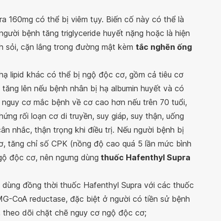
a 160mg có thể bị viêm tụy. Biến cố này có thể là
 người bệnh tăng triglyceride huyết nặng hoặc là hiện
nh sỏi, cặn lắng trong đường mật kèm
tắc nghẽn ống
ạ lipid khác có thể bị ngộ độc cơ, gồm cả tiêu cơ
 tăng lên nếu bệnh nhân bị hạ albumin huyết và có
ố nguy cơ mắc bệnh về cơ cao hơn nếu trên 70 tuổi,
ứng rối loạn cơ di truyền, suy giáp, suy thận, uống
n nhắc, thận trọng khi điều trị. Nếu người bệnh bị
 cơ, tăng chỉ số CPK (nồng độ cao quá 5 lần mức bình
 ngộ độc cơ, nên ngưng dùng
thuốc Hafenthyl Supra
 dùng đồng thời thuốc Hafenthyl Supra với các thuốc
G-CoA reductase, đặc biệt ở người có tiền sử bệnh
, theo dõi chặt chẽ nguy cơ ngộ độc cơ;