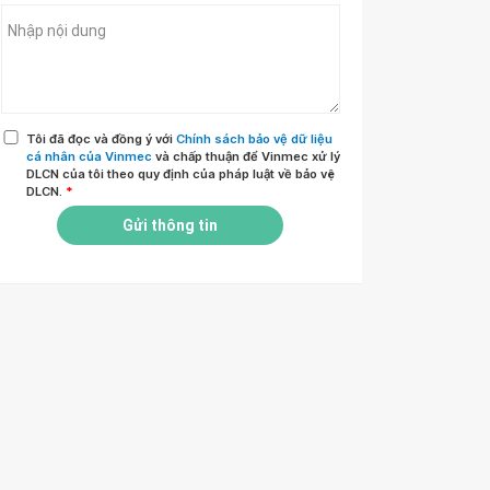
Tôi đã đọc và đồng ý với
Chính sách bảo vệ dữ liệu
cá nhân của Vinmec
và chấp thuận để Vinmec xử lý
DLCN của tôi theo quy định của pháp luật về bảo vệ
DLCN.
*
Gửi thông tin