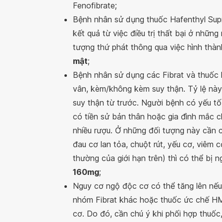
Fenofibrate;
Bệnh nhân sử dụng thuốc Hafenthyl Supr
kết quả từ việc điều trị thất bại ở những
tượng thứ phát thông qua việc hình thà
mật
;
Bệnh nhân sử dụng các Fibrat và thuốc h
vân, kèm/không kèm suy thận. Tỷ lệ này
suy thận từ trước. Người bệnh có yếu t
có tiền sử bản thân hoặc gia đình mắc ch
nhiều rượu. Ở những đối tượng này cần câ
đau cơ lan tỏa, chuột rút, yếu cơ, viêm
thường của giới hạn trên) thì có thể bị
160mg
;
Nguy cơ ngộ độc cơ có thể tăng lên nếu
nhóm Fibrat khác hoặc thuốc ức chế HM
cơ. Do đó, cần chú ý khi phối hợp thuốc