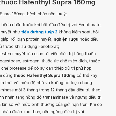
 thuốc Hafenthyl Supra 160mg
 Supra 160mg, bệnh nhân nên lưu ý:
bệnh nhân trước khi bắt đầu điều trị với Fenofibrate;
d huyết như
tiểu đường tuýp 2
không kiểm soát, hội
iáp, rối loạn protein huyết,
nghiện rượu
hoặc điều
đủ trước khi sử dụng Fenofibrat;
terol huyết liên quan tới việc điều trị bằng thuốc
rogestogen, estrogen, thuốc ức chế miễn dịch, thuốc
 chế protease để có sự can thiệp xử trí phù hợp;
hi dùng
thuốc Hafenthyl Supra 160mg
có thể xảy
ạm thời với mức độ nhỏ và không có triệu chứng.
inase mỗi 3 tháng trong 12 tháng đầu điều trị, theo
nh nhân tăng nồng độ transaminase và ngưng điều trị
lần so với mức bình thường của giới hạn trên. Khi có
 chẩn đoán xác định, nên ngừng điều trị với