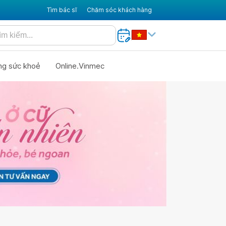
Tìm bác sĩ
Chăm sóc khách hàng
ng sức khoẻ
Online.Vinmec