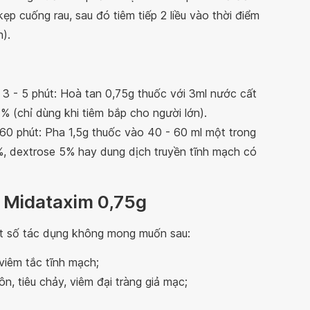
ẹp cuống rau, sau đó tiêm tiếp 2 liều vào thời điểm
).
3 - 5 phút: Hoà tan 0,75g thuốc với 3ml nước cất
1% (chỉ dùng khi tiêm bắp cho người lớn).
60 phút: Pha 1,5g thuốc vào 40 - 60 ml một trong
,9%, dextrose 5% hay dung dịch truyền tĩnh mạch có
c Midataxim 0,75g
ột số tác dụng không mong muốn sau:
 viêm tắc tĩnh mạch;
n, tiêu chảy, viêm đại tràng giả mạc;