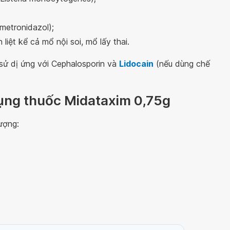
metronidazol);
iệt kể cả mổ nội soi, mổ lấy thai.
sử dị ứng với Cephalosporin và
Lidocain
(nếu dùng chế
dụng thuốc Midataxim 0,75g
ượng: