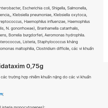
erobacter, Escherichia coli, Shigella, Salmonella,
dencia,, Klebsiella pneumoniae, Klebsiella oxytoca,
treptococcus, Haemophilus influenzae, Haemophilus
is, N. gonorrhoeae), Branhamella catarrhalis,
ens, Borrelia burgdorferi, Aeromonas hydrophila.
terococcus, Listeria, Staphylococcus kháng
monas maltophilia, Clostridium difficile, các vi khuẩn
idataxim 0,75g
các trường hợp nhiễm khuẩn nặng do các vi khuẩn
im
;
Listeria monocytogenes);