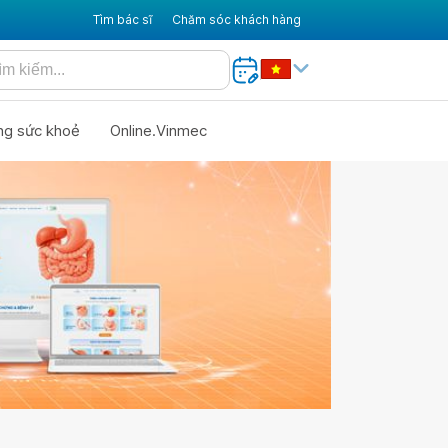
Tìm bác sĩ
Chăm sóc khách hàng
ng sức khoẻ
Online.Vinmec