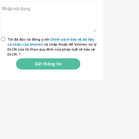
Tôi đã đọc và đồng ý với
Chính sách bảo vệ dữ liệu
cá nhân của Vinmec
và chấp thuận để Vinmec xử lý
DLCN của tôi theo quy định của pháp luật về bảo vệ
DLCN.
*
Gửi thông tin