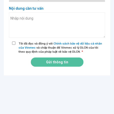
Nội dung cần tư vấn
Tôi đã đọc và đồng ý với
Chính sách bảo vệ dữ liệu cá nhân
của Vinmec
và chấp thuận để Vinmec xử lý DLCN của tôi
theo quy định của pháp luật về bảo vệ DLCN.
*
Gửi thông tin