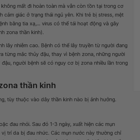
ter không mất đi hoàn toàn mà vẫn còn tồn tại trong cơ
h cảm giác ở trạng thái ngủ yên. Khi trẻ bị stress, mệt
nh bằng tia xạ,... virus có thể tái hoạt động và gây
nh zona thần kinh).
nh lây nhiễm cao. Bệnh có thể lây truyền từ người đang
a từng mắc thủy đậu, thay vì bệnh zona, những người
 đậu, người bệnh sẽ có nguy cơ bị zona nhiều lần trong
 zona thần kinh
ng, tùy thuộc vào dây thần kinh nào bị ảnh hưởng.
oặc đau nhói. Sau đó 1-3 ngày, xuất hiện các mụn
ị trí da bị đau nhức. Các mụn nước này thường chỉ