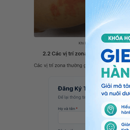
Khi bị zona, trên bề mặt da củ
2.2 Các vị trí zona thường gặp
Các vị trí zona thường gặp trên mặt trẻ là: ta
Đăng Ký Tư Vấn
Để lại thông tin, bác sĩ Vinmec sẽ liên
Họ và tên
*