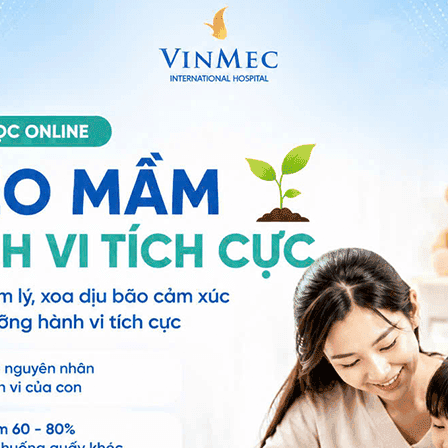
a trẻ sẽ xuất hiện mụn nước, ngứa và đau nhói
i, mắt, miệng.
 hệ tư vấn trong 24 giờ.
Số điện thoại
*