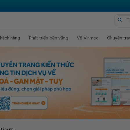
hách hàng
Phát triển bền vững
Về Vinmec
Chuyên tra
 tâm nhi