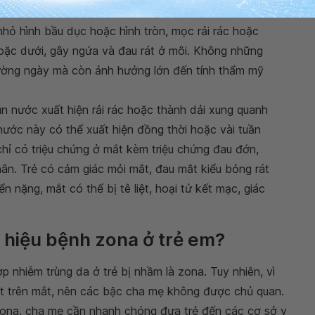
 họng, lưỡi làm người bệnh khó khăn trong ăn uống.
hỏ hình bầu dục hoặc hình tròn, mọc rải rác hoặc
hoặc dưới, gây ngứa và đau rát ở môi. Không những
thường ngày mà còn ảnh hưởng lớn đến tính thẩm mỹ
 nước xuất hiện rải rác hoặc thành dải xung quanh
 nước này có thể xuất hiện đồng thời hoặc vài tuần
chỉ có triệu chứng ở mắt kèm triệu chứng đau đớn,
n. Trẻ có cảm giác mỏi mắt, đau mắt kiểu bỏng rát
n nặng, mắt có thể bị tê liệt, hoại tử kết mạc, giác
u hiệu bệnh zona ở trẻ em?
ợp nhiễm trùng da ở trẻ bị nhầm là zona. Tuy nhiên, vì
ệt trên mắt, nên các bậc cha mẹ không được chủ quan.
 zona, cha mẹ cần nhanh chóng đưa trẻ đến các cơ sở y