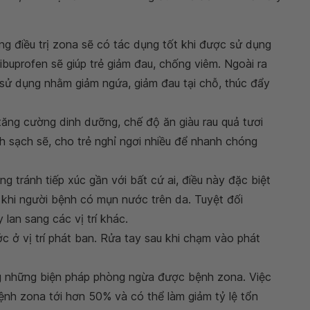
ng điều trị zona sẽ có tác dụng tốt khi được sử dụng
buprofen sẽ giúp trẻ giảm đau, chống viêm. Ngoài ra
 sử dụng nhằm giảm ngứa, giảm đau tại chỗ, thúc đẩy
 tăng cường dinh dưỡng, chế độ ăn giàu rau quả tươi
nh sạch sẽ, cho trẻ nghỉ ngơi nhiều để nhanh chóng
g tránh tiếp xúc gần với bất cứ ai, điều này đặc biệt
, khi người bệnh có mụn nước trên da. Tuyệt đối
lan sang các vị trí khác.
c ở vị trí phát ban. Rửa tay sau khi chạm vào phát
ng những biện pháp phòng ngừa được bệnh zona. Việc
ệnh zona tới hơn 50% và có thể làm giảm tỷ lệ tổn