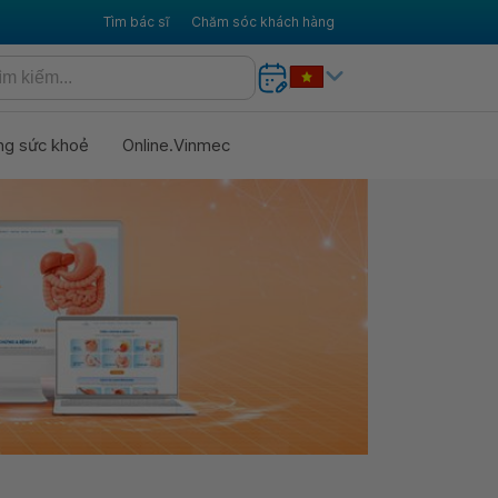
Tìm bác sĩ
Chăm sóc khách hàng
ng sức khoẻ
Online.Vinmec