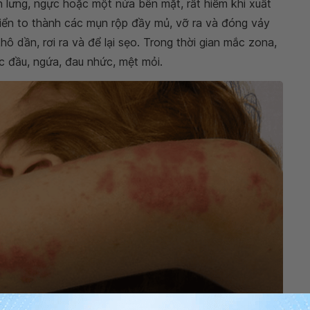
 lưng, ngực hoặc một nửa bên mặt, rất hiếm khi xuất
riển to thành các mụn rộp đầy mủ, vỡ ra và đóng vảy
hô dần, rơi ra và để lại sẹo. Trong thời gian mắc zona,
ức đầu, ngứa, đau nhức, mệt mỏi.