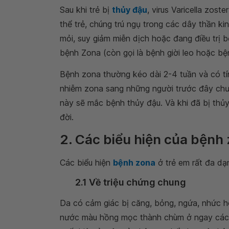
Sau khi trẻ bị
thủy đậu
, virus Varicella zos
thể trẻ, chúng trú ngụ trong các dây thần kin
mỏi, suy giảm miễn dịch hoặc đang điều trị bệ
bệnh Zona (còn gọi là bệnh giời leo hoặc bệ
Bệnh zona thường kéo dài 2-4 tuần và có tí
nhiễm zona sang những người trước đây chư
này sẽ mắc bệnh thủy đậu. Và khi đã bị thủy
đời.
2. Các biểu hiện của bệnh
Các biểu hiện
bệnh zona
ở trẻ em rất đa dạ
2.1 Về triệu chứng chung
Da có cảm giác bị căng, bỏng, ngứa, nhức h
nước màu hồng mọc thành chùm ở ngay các v