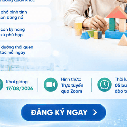
ảo vệ dữ liệu cá nhân của Vinmec và chấp thuận để
nh của pháp luật về bảo vệ DLCN.
Đăng Ký
đau rát dần xuất hiện những mụn nước rải rác trên nắp
 giác rát như bị bỏng, cảm giác khó chịu lan dọc theo
 tai. Không những ảnh hưởng đến chức năng nghe, đôi