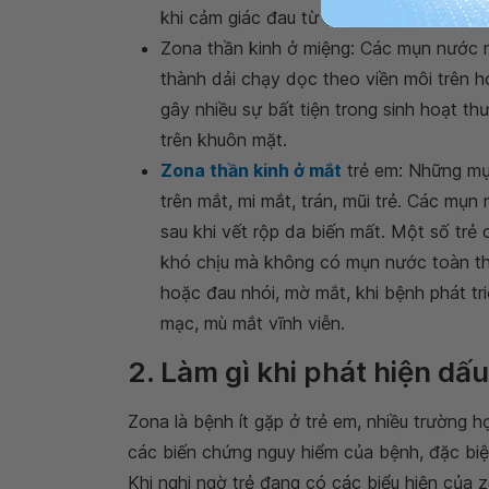
khi cảm giác đau từ tai lan xuống miệng,
Zona thần kinh ở miệng: Các mụn nước n
thành dải chạy dọc theo viền môi trên 
gây nhiều sự bất tiện trong sinh hoạt 
trên khuôn mặt.
Zona thần kinh ở mắt
trẻ em: Những mụn
trên mắt, mi mắt, trán, mũi trẻ. Các mụn
sau khi vết rộp da biến mất. Một số trẻ 
khó chịu mà không có mụn nước toàn thâ
hoặc đau nhói, mờ mắt, khi bệnh phát triể
mạc, mù mắt vĩnh viễn.
2. Làm gì khi phát hiện dấ
Zona là bệnh ít gặp ở trẻ em, nhiều trường h
các biến chứng nguy hiểm của bệnh, đặc bi
Khi nghi ngờ trẻ đang có các biểu hiện của