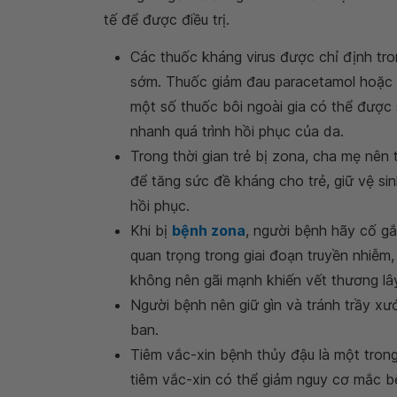
tế để được điều trị.
Các thuốc kháng virus được chỉ định tro
sớm. Thuốc giảm đau paracetamol hoặc i
một số thuốc bôi ngoài gia có thể được
nhanh quá trình hồi phục của da.
Trong thời gian trẻ bị zona, cha mẹ nên
để tăng sức đề kháng cho trẻ, giữ vệ si
hồi phục.
Khi bị
bệnh zona
, người bệnh hãy cố gắn
quan trọng trong giai đoạn truyền nhiễm
không nên gãi mạnh khiến vết thương lây 
Người bệnh nên giữ gìn và tránh trầy xướ
ban.
Tiêm vắc-xin bệnh thủy đậu là một tro
tiêm vắc-xin có thể giảm nguy cơ mắc b