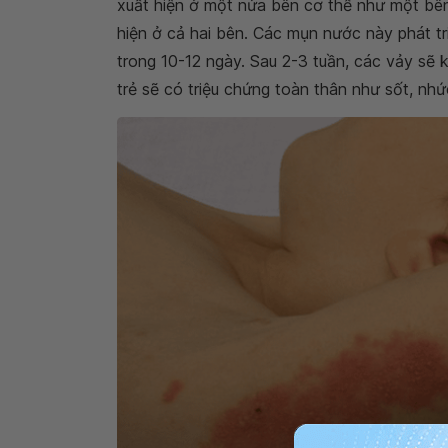
xuất hiện ở một nửa bên cơ thể như một bên
hiện ở cả hai bên. Các mụn nước này phát t
trong 10-12 ngày. Sau 2-3 tuần, các vảy sẽ k
trẻ sẽ có triệu chứng toàn thân như sốt, nh