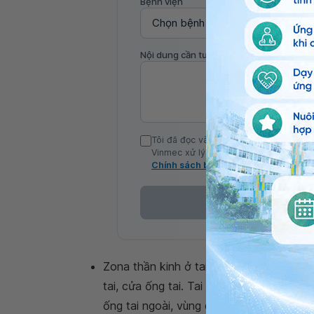
Bệnh viện
Nội dung cần tư vấn
Tôi đã đọc và đồng ý với Chính sách b
Vinmec xử lý DLCN của tôi theo quy đị
Chính sách bảo mật
Zona thần kinh ở tai: Từ vùng da tai bị 
tai, cửa ống tai. Tai bị đau dữ dội, cảm
ống tai ngoài, vùng da trước tai và sau