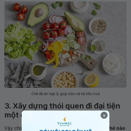
Chế độ ăn hợp lý giúp bảo vệ hệ tiêu hoá
3. Xây dựng thói quen đi đại tiện
một cách khoa học
×
Vậy chúng ta nên tập thói quen
đi đại tiện như thế nào