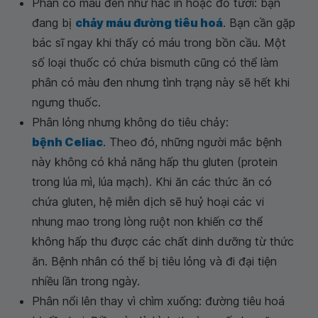
Phân có màu đen như hắc ín hoặc đỏ tươi: bạn
đang bị
chảy máu đường tiêu hoá
. Bạn cần gặp
bác sĩ ngay khi thấy có máu trong bồn cầu. Một
số loại thuốc có chứa bismuth cũng có thể làm
phân có màu đen nhưng tình trạng này sẽ hết khi
ngưng thuốc.
Phân lỏng nhưng không do tiêu chảy:
bệnh Celiac
. Theo đó, những người mắc bệnh
này không có khả năng hấp thu gluten (protein
trong lúa mì, lúa mạch). Khi ăn các thức ăn có
chứa gluten, hệ miễn dịch sẽ huỷ hoại các vi
nhung mao trong lòng ruột non khiến cơ thể
không hấp thu được các chất dinh dưỡng từ thức
ăn. Bệnh nhân có thể bị tiêu lỏng và đi đại tiện
nhiều lần trong ngày.
Phân nổi lên thay vì chìm xuống: đường tiêu hoá