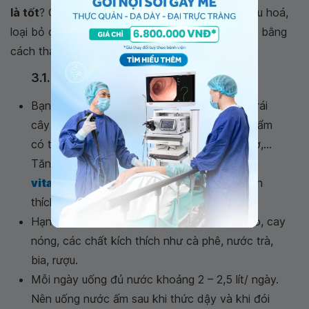
là tốt
? Chúng ta hoàn toàn có thể bảo vệ hệ tiêu hoá,
loại bỏ các tình trạng đại tiện bất thường tại nhà bằng
cách thay đổi lối sống như sau:
3.1. Xây dựng chế độ ăn hợp lý
Bạn nên ăn nhiều chất xơ như rau, củ, quả, trái
cây tươi,
các loại hạt
. Ăn thêm các thực phẩm
có tính nhuận tràng như khoai lang, chuối, bơ,...
Tăng cường các loại thức ăn chứa
vitamin nhóm B
như ngũ cốc, đu đủ để kích
thích nhu động ruột.
Hạn chế thức ăn nhiều dầu mỡ, đồ chiên xào, cay
nóng, các chất kích thích như cà phê, nước trà,
bia, rượu.
Mỗi ngày uống đủ nước khoảng 2 – 2,5 lít/ ngày.
Nên uống nước ấm sau khi thức dậy và khi đói