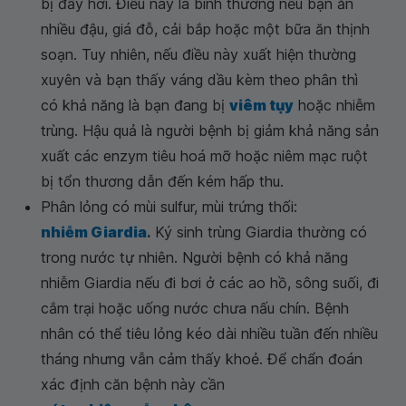
bị đầy hơi. Điều này là bình thường nếu bạn ăn
nhiều đậu, giá đỗ, cải bắp hoặc một bữa ăn thịnh
soạn. Tuy nhiên, nếu điều này xuất hiện thường
xuyên và bạn thấy váng dầu kèm theo phân thì
có khả năng là bạn đang bị
viêm tụy
hoặc nhiễm
trùng. Hậu quả là người bệnh bị giảm khả năng sản
xuất các enzym tiêu hoá mỡ hoặc niêm mạc ruột
bị tổn thương dẫn đến kém hấp thu.
Phân lỏng có mùi sulfur, mùi trứng thối:
nhiễm Giardia
.
Ký sinh trùng Giardia thường có
trong nước tự nhiên. Người bệnh có khả năng
nhiễm Giardia nếu đi bơi ở các ao hồ, sông suối, đi
cắm trại hoặc uống nước chưa nấu chín. Bệnh
nhân có thể tiêu lỏng kéo dài nhiều tuần đến nhiều
tháng nhưng vẫn cảm thấy khoẻ. Để chẩn đoán
xác định căn bệnh này cần