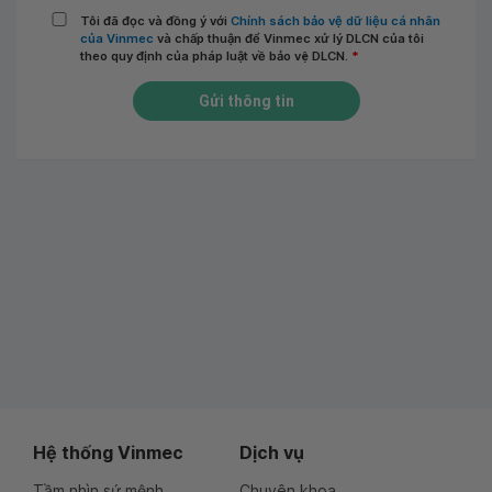
Tôi đã đọc và đồng ý với
Chính sách bảo vệ dữ liệu cá nhân
của Vinmec
và chấp thuận để Vinmec xử lý DLCN của tôi
theo quy định của pháp luật về bảo vệ DLCN.
*
Gửi thông tin
Hệ thống Vinmec
Dịch vụ
Tầm nhìn sứ mệnh
Chuyên khoa