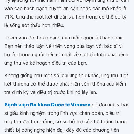
Tỷ lệ sống sót sau năm năm đối với bệnh ung thư di căn
vào các hạch bạch huyết lân cận hoặc các mô khác là
71%. Ung thư ruột kết di căn xa hơn trong cơ thể có tỷ
lệ sống sót thấp hơn nhiều.
Thêm vào đó, hoàn cảnh của mỗi người là khác nhau.
Bạn nên thảo luận về triển vọng của bạn với bác sĩ vì
họ là những người hiểu rõ nhất về sự tiến triển của bệnh
ung thư và kế hoạch điều trị của bạn.
Không giống như một số loại ung thư khác, ung thư ruột
kết thường có thể được phát hiện sớm thông qua kiểm
tra định kỳ và điều trị trước khi nó lây lan.
Bệnh viện Đa khoa Quốc tế Vinmec
có đội ngũ y bác
sĩ giàu kinh nghiệm trong lĩnh vực chẩn đoán, điều trị
ung thư đại trực tràng, có sự hỗ trợ của hệ thống trang
thiết bị công nghệ hiện đại, đầy đủ các phương tiện