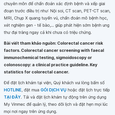
chuyên môn để chẩn đoán xác định bệnh và xếp giai
đoạn trước điều trị như: Nội soi, CT scan, PET-CT scan,
MRI, Chụp X quang tuyến vú, chẩn đoán mô bệnh học,
xét nghiệm gen - tế bào,... giúp phát hiện sớm bệnh ung
thư đại tràng ngay cả khi chưa có triệu chứng.
Bài viết tham khảo nguồn: Colorectal cancer risk
factors. Colorectal cancer screening with faecal
immunochemical testing, sigmoidoscopy or
colonoscopy: a clinical practice guideline. Key
statistics for colorectal cancer.
Để đặt lịch khám tại viện, Quý khách vui lòng bấm số
HOTLINE
, đặt mua
GÓI DỊCH VỤ
hoặc đặt lịch trực tiếp
TẠI ĐÂY
. Tải và đặt lịch khám tự động trên ứng dụng
My Vinmec để quản lý, theo dõi lịch và đặt hẹn mọi lúc
mọi nơi ngay trên ứng dụng.