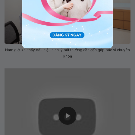
Nam giới khi thấy dấu hiệu sinh lý bất thường cần đến gặp bác sĩ chuyên
khoa