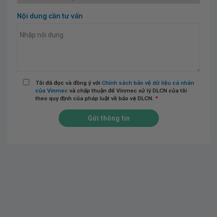
Nội dung cần tư vấn
Tôi đã đọc và đồng ý với
Chính sách bảo vệ dữ liệu cá nhân
của Vinmec
và chấp thuận để Vinmec xử lý DLCN của tôi
theo quy định của pháp luật về bảo vệ DLCN.
*
Gửi thông tin