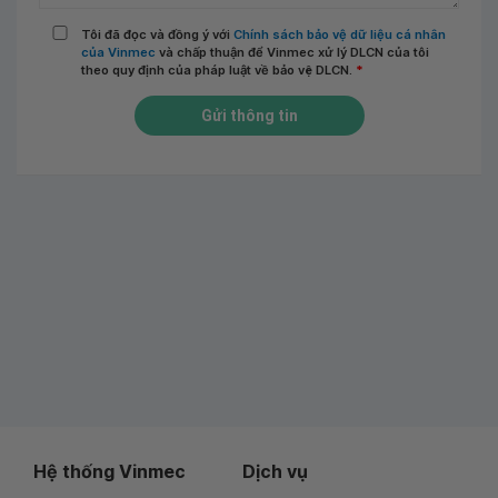
Tôi đã đọc và đồng ý với
Chính sách bảo vệ dữ liệu cá nhân
của Vinmec
và chấp thuận để Vinmec xử lý DLCN của tôi
theo quy định của pháp luật về bảo vệ DLCN.
*
Gửi thông tin
Hệ thống Vinmec
Dịch vụ