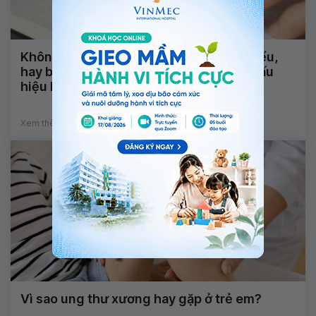
Không nói được, nhìn mặt chữ không hiểu,
hay bị động kinh và tê đầu ngón tay là dấu
hiệu bệnh gì?
Xem thêm
Vì sao ung thư xương hay gặp ở trẻ em?