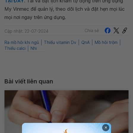
TẠI ĐÂY
. Tải và đặt lịch khám tự động trên ứng dụng
My Vinmec để quản lý, theo dõi lịch và đặt hẹn mọi lúc
mọi nơi ngay trên ứng dụng.
Chia sẻ
Cập nhật: 22-07-2024
Ra mồ hôi khi ngủ
Thiếu vitamin Dv
QnA
Mồ hôi trộm
Thiếu calci
Nhi
Bài viết liên quan
×