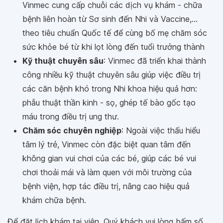
Vinmec cung cấp chuỗi các dịch vụ khám - chữa
bệnh liên hoàn từ Sơ sinh đến Nhi và Vaccine,...
theo tiêu chuẩn Quốc tế để cùng bố mẹ chăm sóc
sức khỏe bé từ khi lọt lòng đến tuổi trưởng thành
Kỹ thuật chuyên sâu
: Vinmec đã triển khai thành
công nhiều kỹ thuật chuyên sâu giúp việc điều trị
các căn bệnh khó trong Nhi khoa hiệu quả hơn:
phẫu thuật thần kinh - sọ, ghép tế bào gốc tạo
máu trong điều trị ung thư.
Chăm sóc chuyên nghiệp
: Ngoài việc thấu hiểu
tâm lý trẻ, Vinmec còn đặc biệt quan tâm đến
không gian vui chơi của các bé, giúp các bé vui
chơi thoải mái và làm quen với môi trường của
bệnh viện, hợp tác điều trị, nâng cao hiệu quả
khám chữa bệnh.
Để đặt lịch khám tại viện, Quý khách vui lòng bấm số