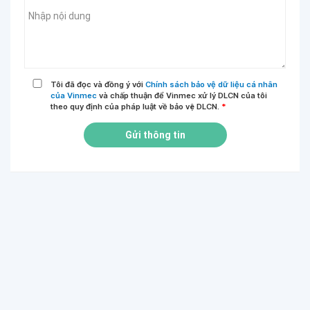
Tôi đã đọc và đồng ý với
Chính sách bảo vệ dữ liệu cá nhân
của Vinmec
và chấp thuận để Vinmec xử lý DLCN của tôi
theo quy định của pháp luật về bảo vệ DLCN.
*
Gửi thông tin