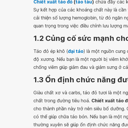
Chiết xuất táo đỏ
(
táo tàu
)
chứa đầy các kh
Sự kết hợp của các khoáng chất này là cần t
cải thiện số lượng hemoglobin, từ đó ngăn n
quan trọng trong việc điều chỉnh lưu lượng m
1.2 Củng cố sức mạnh ch
Táo đỏ ép khô (
đại táo
) là một nguồn cung c
độ xương. Nếu bạn là một người bị viêm khớp
chống viêm giúp giảm đau và giảm sưng ở cá
1.3 Ổn định chức năng đư
Giàu chất xơ và carbs, táo đỏ tươi là một ng
chất trong đường tiêu hoá.
Chiết xuất táo 
cho thành phần này trở nên siêu bổ dưỡng. 
có thể giúp chữa táo bón. Nếu bạn là một n
thường xuyên sẽ giúp ổn định chức năng đườn