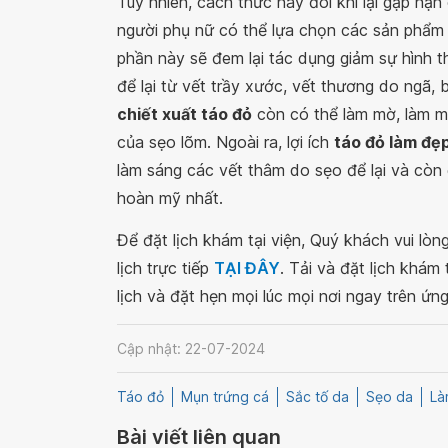
Tuy nhiên, cách thức này đôi khi lại gặp hạ
người phụ nữ có thể lựa chọn các sản phẩ
phần này sẽ đem lại tác dụng giảm sự hình t
để lại từ vết trầy xước, vết thương do ngã, 
chiết xuất táo đỏ
còn có thể làm mờ, làm m
của sẹo lõm. Ngoài ra, lợi ích
táo đỏ làm đẹ
làm sáng các vết thâm do sẹo để lại và còn 
hoàn mỹ nhất.
Để đặt lịch khám tại viện, Quý khách vui lò
lịch trực tiếp
TẠI ĐÂY
. Tải và đặt lịch khám
lịch và đặt hẹn mọi lúc mọi nơi ngay trên ứn
Cập nhật: 22-07-2024
Táo đỏ
Mụn trứng cá
Sắc tố da
Sẹo da
Là
Bài viết liên quan