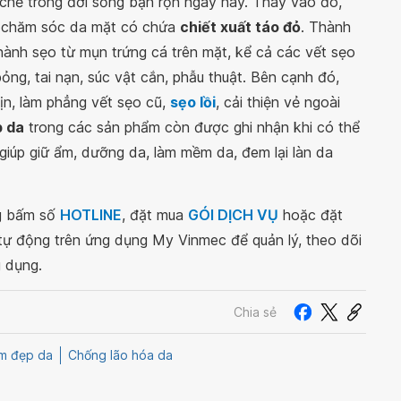
n chế trong đời sống bận rộn ngày nay. Thay vào đó,
m chăm sóc da mặt có chứa
chiết xuất táo đỏ
. Thành
hành sẹo từ mụn trứng cá trên mặt, kể cả các vết sẹo
bỏng, tai nạn, súc vật cắn, phẫu thuật. Bên cạnh đó,
ịn, làm phẳng vết sẹo cũ,
sẹo lồi
, cải thiện vẻ ngoài
p da
trong các sản phẩm còn được ghi nhận khi có thể
giúp giữ ẩm, dưỡng da, làm mềm da, đem lại làn da
ng bấm số
HOTLINE
, đặt mua
GÓI DỊCH VỤ
hoặc đặt
 tự động trên ứng dụng My Vinmec để quản lý, theo dõi
g dụng.
Chia sẻ
m đẹp da
Chống lão hóa da