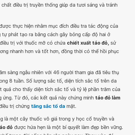
hất điều trị truyền thống giúp da tươi sáng và tránh
được thực hiện nhằm mục đích điều tra tác động của
g tự phát tạo ra bằng cách gây bỏng cấp độ hai ở
điều trị với thuốc mỡ có chứa
chiết xuất táo đỏ,
sử
hương nhanh hơn và tốt hơn, đồng thời có thể hồi phục
âm sàng ngẫu nhiên với 46 người tham gia đã tiêu thụ
ong 8 tuần. Số lượng sắc tố, diện tích sắc tố trên da
t quả cho thấy diện tích sắc tố và tỷ lệ phần trăm của
ng ứng. Từ đó, các kết quả này chứng minh
táo đỏ làm
điều trị chứng
tăng sắc tố da
mặt.
ng là một cây thuốc vô giá trong y học cổ truyền và
táo đỏ
được hứa hẹn là một bí quyết làm đẹp bền vững.