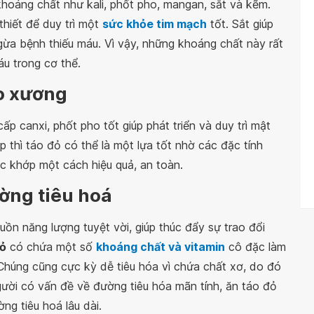
oáng chất như kali, phốt pho, mangan, sắt và kẽm.
hiết để duy trì một
sức khỏe tim mạch
tốt. Sắt giúp
gừa bệnh thiếu máu. Vì vậy, những khoáng chất này rất
áu trong cơ thể.
o xương
ấp canxi, phốt pho tốt giúp phát triển và duy trì mật
 thì táo đỏ có thể là một lựa tốt nhờ các đặc tính
c khớp một cách hiệu quả, an toàn.
ờng tiêu hoá
uồn năng lượng tuyệt vời, giúp thúc đẩy sự trao đổi
đỏ
có chứa một số
khoáng chất và vitamin
cô đặc làm
Chúng cũng cực kỳ dễ tiêu hóa vì chứa chất xơ, do đó
gười có vấn đề về đường tiêu hóa mãn tính, ăn táo đỏ
g tiêu hoá lâu dài.