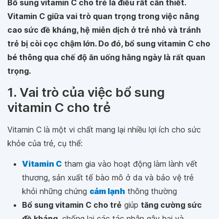
Bổ sung vitamin C cho trẻ là điều rất cần thiết.
Vitamin C giữa vai trò quan trọng trong việc nâng
cao sức đề kháng, hệ miễn dịch ở trẻ nhỏ và tránh
trẻ bị còi cọc chậm lớn. Do đó, bổ sung vitamin C cho
bé thông qua chế độ ăn uống hằng ngày là rất quan
trọng.
1. Vai trò của việc bổ sung
vitamin C cho trẻ
Vitamin C là một vi chất mang lại nhiều lợi ích cho sức
khỏe của trẻ, cụ thể:
Vitamin C
tham gia vào hoạt động làm lành vết
thương, sản xuất tế bào mô ở da và bảo vệ trẻ
khỏi những chứng
cảm lạnh
thông thường
Bổ sung vitamin C cho trẻ
giúp
tăng cường sức
đề kháng
, chống lại các tác nhân gây hại và