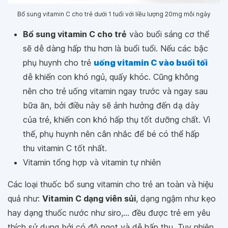
Bổ sung vitamin C cho trẻ dưới 1 tuổi với liều lượng 20mg mỗi ngày
Bổ sung vitamin C cho trẻ
vào buổi sáng cơ thể
sẽ dễ dàng hấp thu hơn là buổi tuổi. Nếu các bậc
phụ huynh cho trẻ
uống vitamin C vào buổi tối
dễ khiến con khó ngủ, quấy khóc. Cũng không
nên cho trẻ uống vitamin ngay trước và ngay sau
bữa ăn, bởi điều này sẽ ảnh hưởng đến dạ dày
của trẻ, khiến con khó hấp thụ tốt dưỡng chất. Vì
thế, phụ huynh nên cân nhắc để bé có thể hấp
thu vitamin C tốt nhất.
Vitamin tổng hợp và vitamin tự nhiên
Các loại thuốc bổ sung vitamin cho trẻ an toàn và hiệu
quả như:
Vitamin C dạng viên sủi
, dạng ngậm như kẹo
hay dạng thuốc nước như siro,... đều được trẻ em yêu
thích sử dụng bởi có độ ngọt và dễ hấp thụ. Tuy nhiên