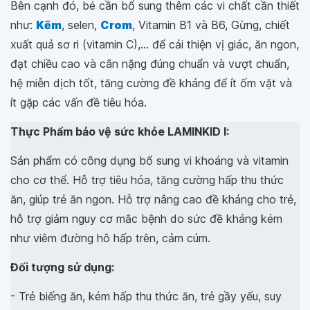
Bên cạnh đó, bé cần bổ sung thêm các vi chất cần thiết
như:
Kẽm
, selen,
Crom
, Vitamin B1 và B6, Gừng, chiết
xuất quả sơ ri (vitamin C),... để cải thiện vị giác, ăn ngon,
đạt chiều cao và cân nặng đúng chuẩn và vượt chuẩn,
hệ miễn dịch tốt, tăng cường đề kháng để ít ốm vặt và
ít gặp các vấn đề tiêu hóa.
Thực Phẩm bảo vệ sức khỏe LAMINKID I:
Sản phẩm có công dụng bổ sung vi khoáng và vitamin
cho cơ thể. Hỗ trợ tiêu hóa, tăng cường hấp thu thức
ăn, giúp trẻ ăn ngon. Hỗ trợ nâng cao đề kháng cho trẻ,
hỗ trợ giảm nguy cơ mắc bệnh do sức đề kháng kém
như viêm đường hô hấp trên, cảm cúm.
Đối tượng sử dụng:
- Trẻ biếng ăn, kém hấp thu thức ăn, trẻ gầy yếu, suy