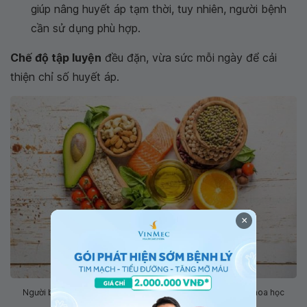
giúp nâng huyết áp tạm thời, tuy nhiên, người bệnh
cần sử dụng phù hợp.
Chế độ tập luyện
đều đặn, vừa sức mỗi ngày để cải
thiện chỉ số huyết áp.
×
Người bị huyết áp thấp cần được xây dựng độ dinh dưỡng khoa học