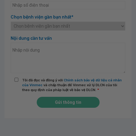
Chọn bệnh viện gần bạn nhất*
Nội dung cần tư vấn
Tôi đã đọc và đồng ý với
Chính sách bảo vệ dữ liệu cá nhân
của Vinmec
và chấp thuận để Vinmec xử lý DLCN của tôi
theo quy định của pháp luật về bảo vệ DLCN.
*
Gửi thông tin