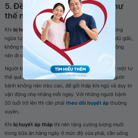
5. Đề phòng huyết áp thấp như
thế nào?
Khi
bị huyết áp thấp
, người bệnh cần có thể phòng
ngừa tụt huyết áp thường xuyên bằng cách ngủ đủ giấc,
không nên thức quá khuya và giữ ấm khi ngủ, không
nên đi ra ngoài khi trời nắng.
Người bệnh nếu muốn thay đổi tư thế khi đang ở một tư
thế quá lâu thì cần nhẹ nhàng, từng bước một, người
bệnh không nên trèo cao, để gối thấp khi ngủ và duy trì
vận động nhẹ nhàng mỗi ngày. Với những người bệnh
50 tuổi trở lên thì cần phải
theo dõi huyết áp
thường
xuyên.
Khi
bị huyết áp thấp
thì nên tăng cường lượng muối
trong bữa ăn hàng ngày ở mức độ vừa phải, cần uống