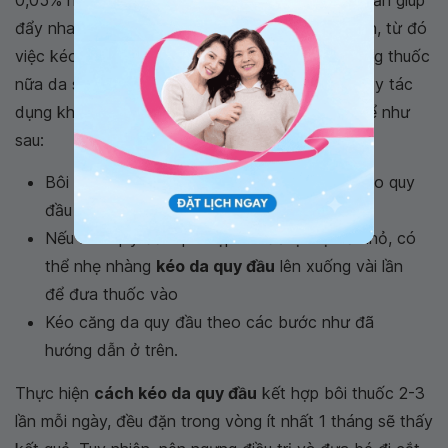
0,05% hoặc 0,1%. Bôi kem steroid trong 4 - 6 tuần giúp
đẩy nhanh quá trình căng da, khiến da mỏng hơn, từ đó
việc kéo căng cũng dễ dàng hơn. Khi không dùng thuốc
nữa da sẽ tự động dày trở lại. Thuốc chỉ phát huy tác
dụng khi kết hợp với bài tập kéo căng da, cụ thể như
sau:
Bôi thuốc lên cả phần trong và ngoài của bao quy
đầu
Nếu bao quy đầu quá hẹp chỉ để lộ một lỗ nhỏ, có
thể nhẹ nhàng
kéo da quy đầu
lên xuống vài lần
để đưa thuốc vào
Kéo căng da quy đầu theo các bước như đã
hướng dẫn ở trên.
Thực hiện
cách kéo da quy đầu
kết hợp bôi thuốc 2-3
lần mỗi ngày, đều đặn trong vòng ít nhất 1 tháng sẽ thấy