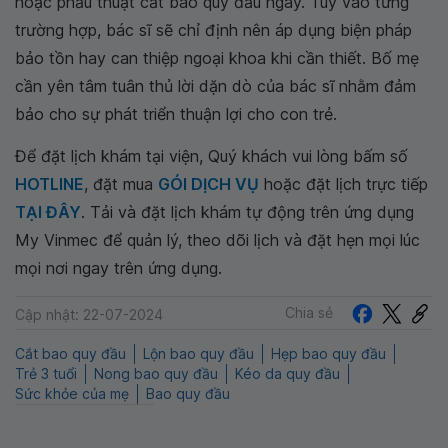
hoặc phẫu thuật cắt bao quy đầu ngay. Tùy vào từng
trường hợp, bác sĩ sẽ chỉ định nên áp dụng biện pháp
bảo tồn hay can thiệp ngoại khoa khi cần thiết. Bố mẹ
cần yên tâm tuân thủ lời dặn dò của bác sĩ nhằm đảm
bảo cho sự phát triển thuận lợi cho con trẻ.
Để đặt lịch khám tại viện, Quý khách vui lòng bấm số
HOTLINE
, đặt mua
GÓI DỊCH VỤ
hoặc đặt lịch trực tiếp
TẠI ĐÂY
. Tải và đặt lịch khám tự động trên ứng dụng
My Vinmec để quản lý, theo dõi lịch và đặt hẹn mọi lúc
mọi nơi ngay trên ứng dụng.
Chia sẻ
Cập nhật: 22-07-2024
Cắt bao quy đầu
Lộn bao quy đầu
Hẹp bao quy đầu
Trẻ 3 tuổi
Nong bao quy đầu
Kéo da quy đầu
Sức khỏe của mẹ
Bao quy đầu