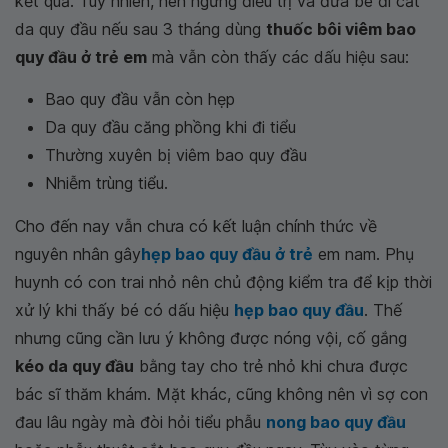
kết quả. Tuy nhiên, nên ngưng điều trị và đưa bé đi cắt
da quy đầu nếu sau 3 tháng dùng
thuốc bôi viêm bao
quy đầu ở trẻ em
mà vẫn còn thấy các dấu hiệu sau:
Bao quy đầu vẫn còn hẹp
Da quy đầu căng phồng khi đi tiểu
Thường xuyên bị viêm bao quy đầu
Nhiễm trùng tiểu.
Cho đến nay vẫn chưa có kết luận chính thức về
nguyên nhân gây
hẹp bao quy đầu ở trẻ
em nam. Phụ
huynh có con trai nhỏ nên chủ động kiểm tra để kịp thời
xử lý khi thấy bé có dấu hiệu
hẹp bao quy đầu
. Thế
nhưng cũng cần lưu ý không được nóng vội, cố gắng
kéo da quy đầu
bằng tay cho trẻ nhỏ khi chưa được
bác sĩ thăm khám. Mặt khác, cũng không nên vì sợ con
đau lâu ngày mà đòi hỏi tiểu phẫu
nong bao quy đầu