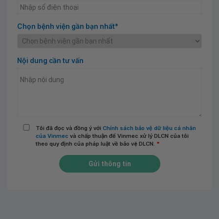
Chọn bệnh viện gần bạn nhất*
Nội dung cần tư vấn
Tôi đã đọc và đồng ý với
Chính sách bảo vệ dữ liệu cá nhân
của Vinmec
và chấp thuận để Vinmec xử lý DLCN của tôi
theo quy định của pháp luật về bảo vệ DLCN.
*
Gửi thông tin