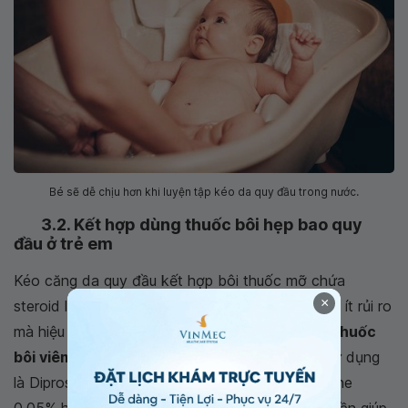
Bé sẽ dễ chịu hơn khi luyện tập kéo da quy đầu trong nước.
3.2. Kết hợp dùng thuốc bôi hẹp bao quy
đầu ở trẻ em
Kéo căng da quy đầu kết hợp bôi thuốc mỡ chứa
×
steroid là phương pháp dễ sử dụng, giá thành rẻ, ít rủi ro
mà hiệu quả lại cao hơn so với phẫu thuật. Loại
thuốc
bôi viêm bao quy đầu ở trẻ em
thường được sử dụng
là Diprosone, thành phần có chứa Betamethasone