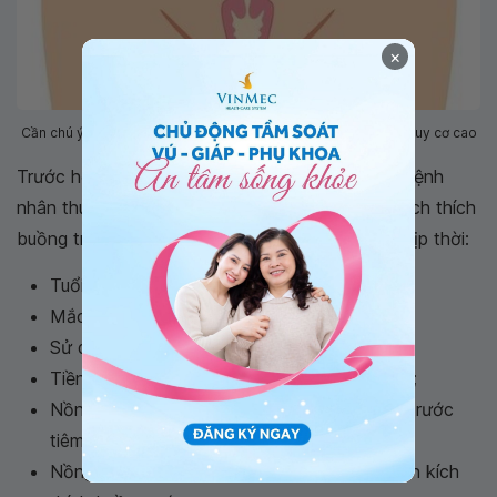
×
Cần chú ý sàng lọc, theo dõi những bệnh nhân thuộc nhóm nguy cơ cao
Trước hết, cần chú ý sàng lọc, theo dõi những bệnh
nhân thuộc nhóm nguy cơ cao trong quá trình kích thích
buồng trứng để có hướng dự phòng và điều trị kịp thời:
Tuổi dưới 35;
Mắc hội chứng
buồng trứng đa nang
;
Sử dụng
FSH
trong kích thích buồng trứng;
Tiền căn có hội chứng quá kích buồng trứng;
Nồng độ Estradiol trong máu > 6000 pg/ml trước
tiêm hCG;
Nồng độ Estradiol tăng nhanh trong quá trình kích