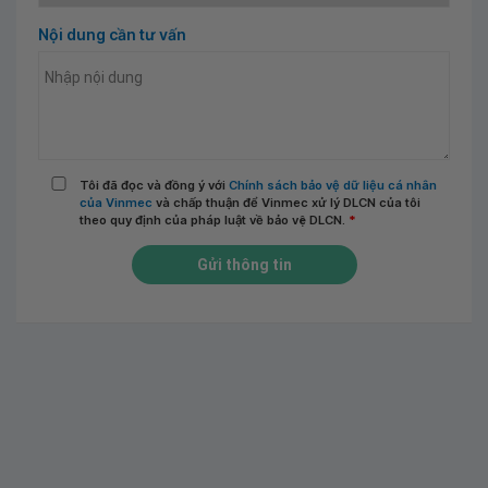
Nội dung cần tư vấn
Tôi đã đọc và đồng ý với
Chính sách bảo vệ dữ liệu cá nhân
của Vinmec
và chấp thuận để Vinmec xử lý DLCN của tôi
theo quy định của pháp luật về bảo vệ DLCN.
*
Gửi thông tin