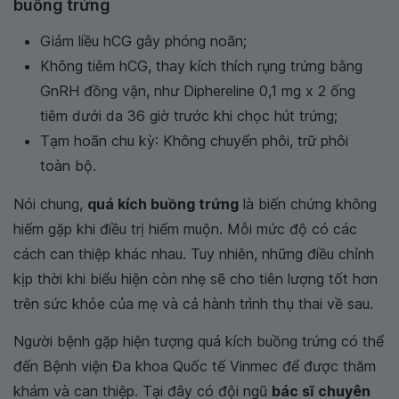
buồng trứng
Giảm liều hCG gây phóng noãn;
Không tiêm hCG, thay kích thích rụng trứng bằng
GnRH đồng vận, như Diphereline 0,1 mg x 2 ống
tiêm dưới da 36 giờ trước khi chọc hút trứng;
Tạm hoãn chu kỳ: Không chuyển phôi, trữ phôi
toàn bộ.
Nói chung,
quá kích buồng trứng
là biến chứng không
hiếm gặp khi điều trị hiếm muộn. Mỗi mức độ có các
cách can thiệp khác nhau. Tuy nhiên, những điều chỉnh
kịp thời khi biểu hiện còn nhẹ sẽ cho tiên lượng tốt hơn
trên sức khỏe của mẹ và cả hành trình thụ thai về sau.
Người bệnh gặp hiện tượng quá kích buồng trứng có thể
đến Bệnh viện Đa khoa Quốc tế Vinmec để được thăm
khám và can thiệp. Tại đây có đội ngũ
bác sĩ chuyên