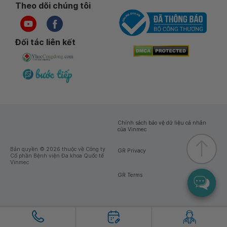
Theo dõi chúng tôi
Đối tác liên kết
Chính sách bảo vệ dữ liệu cá nhân
của Vinmec
Bản quyền © 2026 thuộc về Công ty
GR Privacy
Cổ phần Bệnh viện Đa khoa Quốc tế
Vinmec
GR Terms