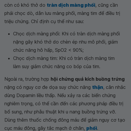
còn có khó thở do
tràn dịch màng phổi
, cũng cần
phải chọc dò, dẫn lưu màng phổi, màng tim để điều trị
triệu chứng. Chỉ định cụ thể như sau:
Chọc dịch màng phổi: Khi có tràn dịch màng phổi
nặng gây khó thở do chèn ép nhu mô phổi, giảm
chức năng hô hấp, SpO2 < 90%;
Chọc dịch màng tim: Khi có tràn dịch màng tim
làm suy giảm chức năng co bóp của tim.
Ngoài ra, trường hợp
hội chứng quá kích buồng trứng
nặng có nguy cơ đe dọa suy chức năng
thận
, cân nhắc
dùng Dopamin liều thấp. Nếu xảy ra các biến chứng
nghiêm trọng, có thể cần đến các phương pháp điều trị
bổ sung, như phẫu thuật khi u nang buồng trứng vỡ.
Dùng thêm thuốc chống đông máu để giảm nguy cơ tạo
cục máu đông, gây tắc mạch ở chân,
phổi
.