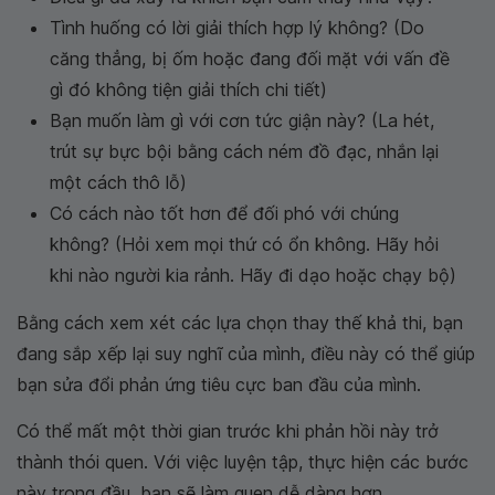
Tình huống có lời giải thích hợp lý không? (Do
căng thẳng, bị ốm hoặc đang đối mặt với vấn đề
gì đó không tiện giải thích chi tiết)
Bạn muốn làm gì với cơn tức giận này? (La hét,
trút sự bực bội bằng cách ném đồ đạc, nhắn lại
một cách thô lỗ)
Có cách nào tốt hơn để đối phó với chúng
không? (Hỏi xem mọi thứ có ổn không. Hãy hỏi
khi nào người kia rảnh. Hãy đi dạo hoặc chạy bộ)
Bằng cách xem xét các lựa chọn thay thế khả thi, bạn
đang sắp xếp lại suy nghĩ của mình, điều này có thể giúp
bạn sửa đổi phản ứng tiêu cực ban đầu của mình.
Có thể mất một thời gian trước khi phản hồi này trở
thành thói quen. Với việc luyện tập, thực hiện các bước
này trong đầu, bạn sẽ làm quen dễ dàng hơn.