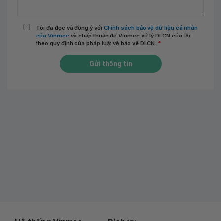
Tôi đã đọc và đồng ý với
Chính sách bảo vệ dữ liệu cá nhân
của Vinmec
và chấp thuận để Vinmec xử lý DLCN của tôi
theo quy định của pháp luật về bảo vệ DLCN.
*
Gửi thông tin