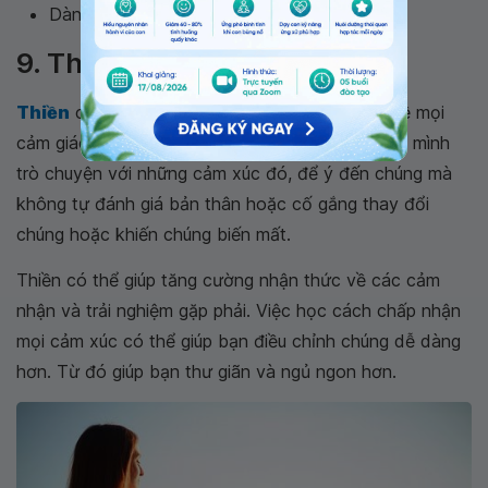
Dành thời gian chơi với thú cưng
9. Thiền
Thiền
có thể giúp bạn tăng cường nhận thức về mọi
cảm giác và trải nghiệm. Khi thiền, bạn đang dạy mình
trò chuyện với những cảm xúc đó, để ý đến chúng mà
không tự đánh giá bản thân hoặc cố gắng thay đổi
chúng hoặc khiến chúng biến mất.
Thiền có thể giúp tăng cường nhận thức về các cảm
nhận và trải nghiệm gặp phải. Việc học cách chấp nhận
mọi cảm xúc có thể giúp bạn điều chỉnh chúng dễ dàng
hơn. Từ đó giúp bạn thư giãn và ngủ ngon hơn.