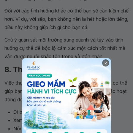
Đối với các tình huống khác có thể bạn sẽ cần kiềm chế
hơn. Ví dụ, với sếp, bạn không nên la hét hoặc lớn tiếng,
điều này không giúp ích gì cho bạn cả.
Chú ý quan sát môi trường xung quanh và tùy vào tình
huống cụ thể để bộc lộ cảm xúc một cách tốt nhất mà
vẫn được người khác tôn trọng và đón nhận.
×
8. Thay đổi thói quen sống
Việc thực hiện những thay đổi mới trong lối sống có thể
giúp bạn tạm thời gác lại cơn tức giận. Một số các hoạt
động đơn giản mà bạn có thể thực hiện gồm:
Đi bộ
Xem một video vui nhộn
Nói chuyện với người yêu quý