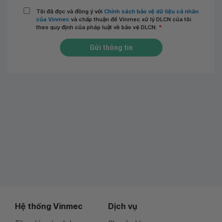
Tôi đã đọc và đồng ý với
Chính sách bảo vệ dữ liệu cá nhân
của Vinmec
và chấp thuận để Vinmec xử lý DLCN của tôi
theo quy định của pháp luật về bảo vệ DLCN.
*
Gửi thông tin
Hệ thống Vinmec
Dịch vụ