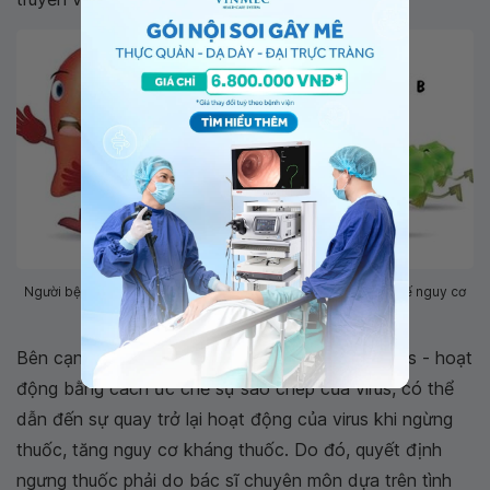
Người bệnh viêm gan B mạn tính uống thuốc cả đời để hạn chế nguy cơ
tái phát bệnh.
Bên cạnh đó, việc điều trị bằng thuốc kháng virus - hoạt
động bằng cách ức chế sự sao chép của virus, có thể
dẫn đến sự quay trở lại hoạt động của virus khi ngừng
thuốc, tăng nguy cơ kháng thuốc. Do đó, quyết định
ngưng thuốc phải do bác sĩ chuyên môn dựa trên tình