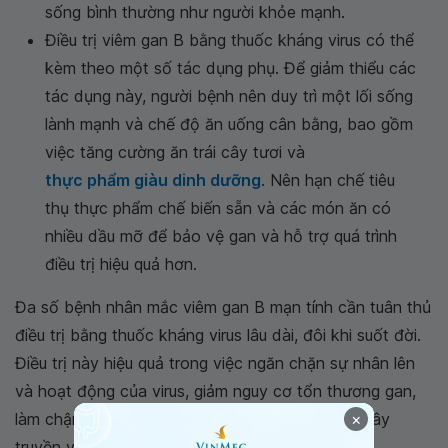
sống bình thường như người khỏe mạnh.
Điều trị viêm gan B bằng thuốc kháng virus có thể
kèm theo một số tác dụng phụ. Để giảm thiểu các
tác dụng này, người bệnh nên duy trì một lối sống
lành mạnh và chế độ ăn uống cân bằng, bao gồm
việc tăng cường ăn trái cây tươi và
thực phẩm giàu dinh dưỡng
. Nên hạn chế tiêu
thụ thực phẩm chế biến sẵn và các món ăn có
nhiều dầu mỡ để bảo vệ gan và hỗ trợ quá trình
điều trị hiệu quả hơn.
Đa số bệnh nhân mắc viêm gan B mạn tính cần tuân thủ
điều trị bằng thuốc kháng virus lâu dài, đôi khi suốt đời.
Điều trị này hiệu quả trong việc ngăn chặn sự nhân lên
và hoạt động của virus, giảm nguy cơ tổn thương gan,
×
làm chậm các biến chứng và hạn chế khả năng lây
truyền virus sang người khác.