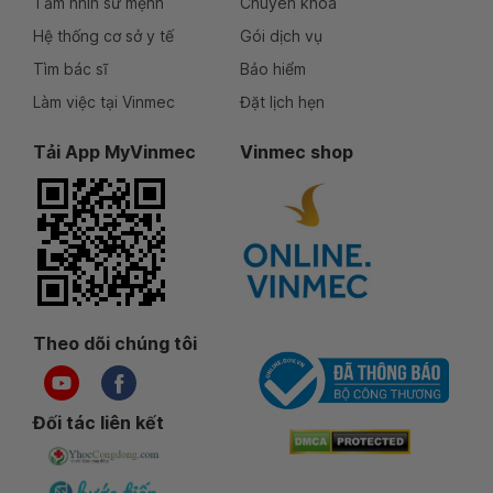
Tầm nhìn sứ mệnh
Chuyên khoa
Hệ thống cơ sở y tế
Gói dịch vụ
Tìm bác sĩ
Bảo hiểm
Làm việc tại Vinmec
Đặt lịch hẹn
Tải App MyVinmec
Vinmec shop
Theo dõi chúng tôi
Đối tác liên kết