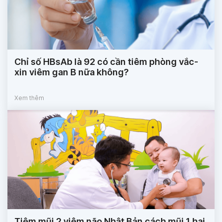
Chỉ số HBsAb là 92 có cần tiêm phòng vắc-
xin viêm gan B nữa không?
Xem thêm
Tiêm mũi 2 viêm não Nhật Bản cách mũi 1 hai