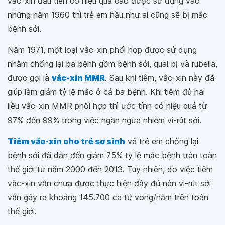
vắc-xin đầu tiên có hiệu quả cao được sử dụng vào
những năm 1960 thì trẻ em hầu như ai cũng sẽ bị mắc
bệnh sởi.
Năm 1971, một loại vắc-xin phối hợp được sử dụng
nhằm chống lại ba bệnh gồm bệnh sởi, quai bị và rubella,
được gọi là
vắc-xin MMR
. Sau khi tiêm, vắc-xin này đã
giúp làm giảm tỷ lệ mắc ở cả ba bệnh. Khi tiêm đủ hai
liều vắc-xin MMR phối hợp thì ước tính có hiệu quả từ
97% đến 99% trong việc ngăn ngừa nhiễm vi-rút sởi.
Tiêm vắc-xin cho trẻ sơ sinh
và trẻ em chống lại
bệnh sởi đã dẫn đến giảm 75% tỷ lệ mắc bệnh trên toàn
thế giới từ năm 2000 đến 2013. Tuy nhiên, do việc tiêm
vắc-xin vẫn chưa được thực hiện đầy đủ nên vi-rút sởi
vẫn gây ra khoảng 145.700 ca tử vong/năm trên toàn
thế giới.