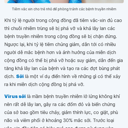
Tiêm vắc xin cho trẻ nhỏ để phòng tránh các bệnh truyền nhiễm
Khi tỷ lệ người trong cộng đồng đã tiêm vắc-xin đủ cao
thì chuỗi nhiễm trùng sẽ bị phá vỡ và khả lây lan các
bệnh truyền nhiễm trong cộng đồng sẽ bị chặn đứng.
Ngược lại, khi tỷ lệ tiêm chủng giảm, dẫn tới có nhiều
người dễ mắc bệnh hơn và ảnh hưởng của miễn dịch
cộng đồng có thể bị phá vỡ hoặc suy giảm, dẫn đến gia
tăng khả lây lan của bệnh và tạo ra các đợt bùng phát
dịch.
Sởi
là một ví dụ điển hình về những gì có thể xảy
ra khi miễn dịch cộng đồng bị phá vỡ.
Virus sởi
là mầm bệnh truyền nhiễm lở lửng không khí
nên rất dễ lây lan, gây ra các đốm đỏ và biến chứng
của sở bao gồm tiêu chảy, giảm thính lực, co giật, phù
não và viêm phổi ở khoảng 30% mắc sởi. Trước loại