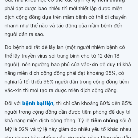
phải đạt được bao nhiêu thì mới thiết lập được miễn
dịch cộng đồng dựa trên mầm bệnh có thể di chuyển
nhanh như thế nào và tác động của mầm bệnh đến
người dân ra sao.
Do bệnh sởi rất dễ lây lan (một người nhiễm bệnh có
thể lây truyền virus sởi trung bình cho từ 12 đến 18
người), nên ngưỡng bao phủ của vắc-xin để duy trì khả
năng miễn dịch cộng đồng phải đạt khoảng 95%, có
nghĩa là tối thiểu 95% người dân trong cộng đồng tiêm
vắc-xin thì mới tạo ra được miễn dịch cộng đồng.
Đối với
bệnh bại liệt,
thì chỉ cần khoảng 80% đến 85%
người trong cộng đồng cần được tiêm phòng để duy trì
khả năng miễn dịch cộng đồng. Tỷ lệ
tiêm chủng
sởi ở
Mỹ là 92% và tỷ lệ này giảm do nhiều yếu tố khác nhau
như phong trào chống vắc-xin ngày càng tăng nên dẫn