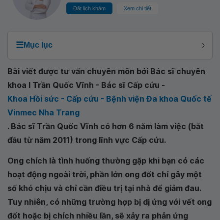
Đặt lịch khám
Xem chi tiết
☰
Mục lục
Bài viết được tư vấn chuyên môn bởi Bác sĩ chuyên
khoa I Trần Quốc Vĩnh - Bác sĩ Cấp cứu -
Khoa Hồi sức - Cấp cứu - Bệnh viện Đa khoa Quốc tế
Vinmec Nha Trang
. Bác sĩ Trần Quốc Vĩnh có hơn 6 năm làm việc (bắt
đầu từ năm 2011) trong lĩnh vực Cấp cứu.
Ong chích là tình huống thường gặp khi bạn có các
hoạt động ngoài trời, phần lớn ong đốt chỉ gây một
số khó chịu và chỉ cần điều trị tại nhà để giảm đau.
Tuy nhiên, có những trường hợp bị dị ứng với vết ong
đốt hoặc bị chích nhiều lần, sẽ xảy ra phản ứng