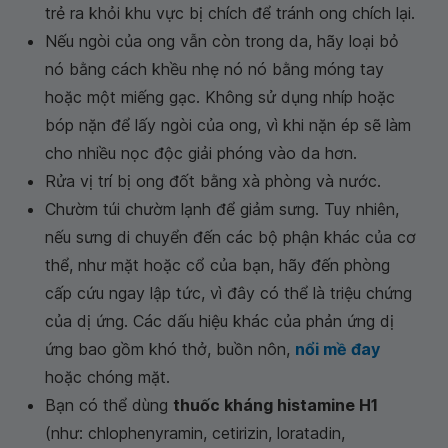
trẻ ra khỏi khu vực bị chích để tránh ong chích lại.
Nếu ngòi của ong vẫn còn trong da, hãy loại bỏ
nó bằng cách khều nhẹ nó nó bằng móng tay
hoặc một miếng gạc. Không sử dụng nhíp hoặc
bóp nặn để lấy ngòi của ong, vì khi nặn ép sẽ làm
cho nhiều nọc độc giải phóng vào da hơn.
Rửa vị trí bị ong đốt bằng xà phòng và nước.
Chườm túi chườm lạnh để giảm sưng. Tuy nhiên,
nếu sưng di chuyển đến các bộ phận khác của cơ
thể, như mặt hoặc cổ của bạn, hãy đến phòng
cấp cứu ngay lập tức, vì đây có thể là triệu chứng
của dị ứng. Các dấu hiệu khác của phản ứng dị
ứng bao gồm khó thở, buồn nôn,
nổi mề đay
hoặc chóng mặt.
Bạn có thể dùng
thuốc kháng histamine H1
(như: chlophenyramin, cetirizin, loratadin,