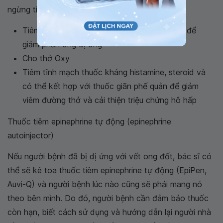
ngừng tim kết hợp với các phương pháp sau:
Tiêm Epinephrine (adrenaline) thuốc đầu tay để
giảm phản ứng dị ứng
Cho thở Oxy
Tiêm tĩnh mạch thuốc kháng histamine, steroid và
có thể kết hợp với thuốc giãn phế quản để giảm
viêm đường thở và cải thiện triệu chứng hô hấp
Thuốc tiêm epinephrine tự động (epinephrine
autoinjector)
Nếu người bệnh đã bị dị ứng với vết ong đốt, bác sĩ có
thể sẽ kê toa thuốc tiêm epinephrine tự động (EpiPen,
Auvi-Q) và người bệnh lúc nào cũng sẽ phải mang nó
theo bên mình. Do đó, người bệnh cần đảm bảo thuốc
còn hạn, biết cách sử dụng và hướng dẫn lại người nhà