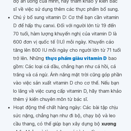
độ ăn uống của mình, hãy tham khảo ý kiến bác
sĩ về việc sử dụng thêm các thực phẩm bổ sung.
Chú ý bổ sung vitamin D: Cơ thể bạn cần vitamin
D để hấp thụ canxi. Đối với người lớn từ 19 đến
70 tuổi, hàm lượng khuyến nghị của vitamin D là
600 đơn vị quốc tế (IU) mỗi ngày. Khuyến cáo
tăng lên 800 IU mỗi ngày cho người lớn từ 71 tuổi
trở lên. Những
thực phẩm giàu vitamin D
bao
gồm: Các loại cá dầu, chẳng hạn như cá hồi, cá
trắng và cá ngừ. Ánh nắng mặt trời cũng góp phần
vào việc sản xuất vitamin D cho cơ thể. Nếu bạn
lo lắng về việc cung cấp vitamin D, hãy tham khảo
thêm ý kiến chuyên môn từ bác sĩ.
Hoạt động thể chất hàng ngày: Các bài tập chịu
sức nặng, chẳng hạn như đi bộ, chạy bộ và leo
cầu thang, có thể giúp bạn xây dựng bộ
xương