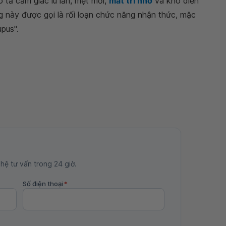
tả cảm giác lú lẫn, mệt mỏi,
mất trí nhớ
và khó diễn
g này được gọi là rối loạn chức năng nhận thức, mặc
upus".
 hệ tư vấn trong 24 giờ.
Số điện thoại
*