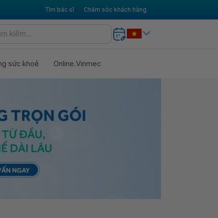
Tìm bác sĩ
Chăm sóc khách hàng
ng sức khoẻ
Online.Vinmec