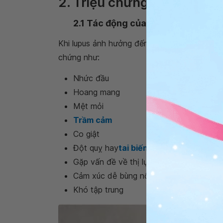
2. Triệu chứng của bệnh lu
2.1 Tác động của hệ thần kinh tru
Khi lupus ảnh hưởng đến hệ thống thần kinh t
chứng như:
Nhức đầu
Hoang mang
Mệt mỏi
Trầm cảm
Co giật
Đột quỵ hay
tai biến mạch não
Gặp vấn đề về thị lực
Cảm xúc dễ bùng nổ (Mood swings)
Khó tập trung