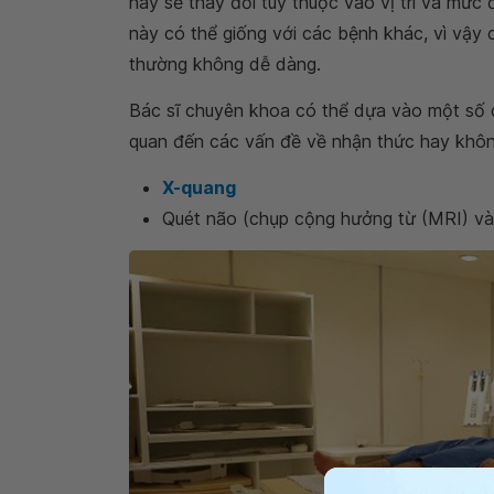
này sẽ thay đổi tùy thuộc vào vị trí và mứ
này có thể giống với các bệnh khác, vì vậy c
thường không dễ dàng.
Bác sĩ chuyên khoa có thể dựa vào một số 
quan đến các vấn đề về nhận thức hay khôn
X-quang
Quét não (chụp cộng hưởng từ (MRI) và c