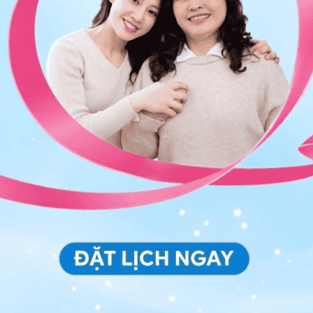
pus gây rối loạn dây thần kinh sọ
ng ương (CNS)
rung ương thì người bệnh sẽ xuất hiện nhiều triệu