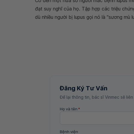
Có đến một nửa số người mắc bệnh lupus mô 
đạt suy nghĩ của họ. Tập hợp các triệu chứn
dù nhiều người bị lupus gọi nó là "sương mù l
Đăng Ký Tư Vấn
Để lại thông tin, bác sĩ Vinmec sẽ liên
Họ và tên
*
Bệnh viện