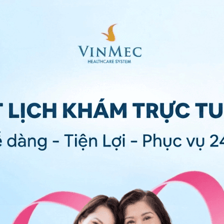
bác sĩ chẩn đoán bệnh lý chính xác
ộng điện não)
ũng có thể được thực hiện để tìm hiểu xem trí nhớ
 thần khác có bị ảnh hưởng hay không.
loại thuốc được sử dụng để điều trị các rối loạn hệ
g viêm không steroid
, thuốc chống sốt rét và