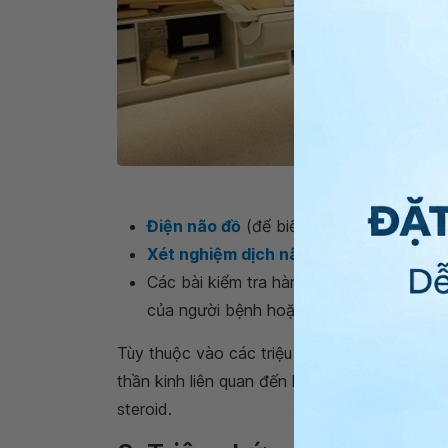
Chụp MRI sọ não giúp 
Điện não đồ
(để biết về mô hình hoạt đ
Xét nghiệm dịch não tủy
Các bài kiểm tra hành vi và nhận thức c
của người bệnh hoặc các chức năng tâm
Tùy thuộc vào các triệu chứng, một loạt các 
thần kinh liên quan đến lupus như
thuốc chốn
steroid.