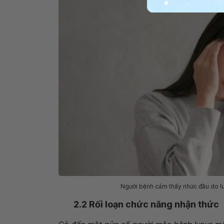
Người bệnh cảm thấy nhức đầu do lu
2.2 Rối loạn chức năng nhận thức