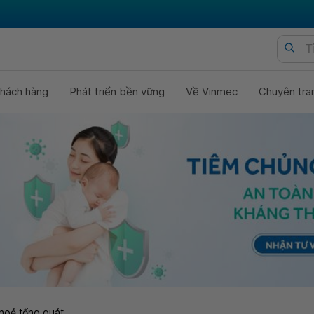
hách hàng
Phát triển bền vững
Về Vinmec
Chuyên tra
hoẻ tổng quát