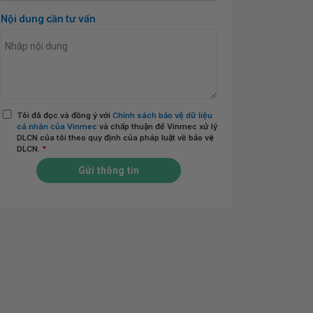
Nội dung cần tư vấn
Tôi đã đọc và đồng ý với
Chính sách bảo vệ dữ liệu
cá nhân của Vinmec
và chấp thuận để Vinmec xử lý
DLCN của tôi theo quy định của pháp luật về bảo vệ
DLCN.
*
Gửi thông tin