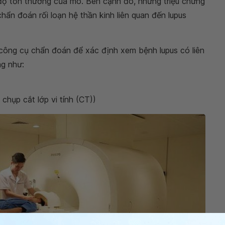
c độ tổn thương của mô. Bên cạnh đó, những triệu chứng
hẩn đoán rối loạn hệ thần kinh liên quan đến lupus
công cụ chẩn đoán để xác định xem bệnh lupus có liên
g như:
hụp cắt lớp vi tính (CT))