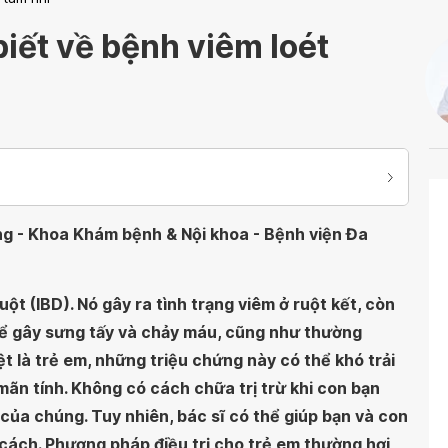
iết về bệnh viêm loét
ơng - Khoa Khám bệnh & Nội khoa - Bệnh viện Đa
uột (IBD). Nó gây ra tình trạng viêm ở ruột kết, còn
thể gây sưng tấy và chảy máu, cũng như thường
biệt là trẻ em, những triệu chứng này có thể khó trải
 mãn tính. Không có cách chữa trị trừ khi con bạn
 của chúng. Tuy nhiên, bác sĩ có thể giúp bạn và con
 cách. Phương pháp điều trị cho trẻ em thường hơi