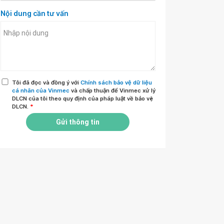
Nội dung cần tư vấn
Tôi đã đọc và đồng ý với
Chính sách bảo vệ dữ liệu
cá nhân của Vinmec
và chấp thuận để Vinmec xử lý
DLCN của tôi theo quy định của pháp luật về bảo vệ
DLCN.
*
Gửi thông tin