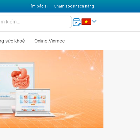
Tìm bác sĩ
Chăm sóc khách hàng
ng sức khoẻ
Online.Vinmec