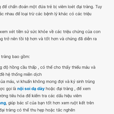
ể chẩn đoán một đứa trẻ bị viêm loét đại tràng. Tuy
ác nhau để loại trừ các bệnh lý khác có các triệu
xem xét tiền sử sức khỏe về các triệu chứng của con
ng trở nên tồi tệ hơn và tốt hơn và chúng đã diễn ra
 tràng bao gồm:
g độ hồng cầu thấp , có thể cho thấy thiếu máu và
 đề hệ thống miễn dịch
của máu, vi khuẩn không mong đợi và ký sinh trùng
ợc gọi là
nội soi dạ dày
hoặc đại tràng , để xem
ờng tiêu hóa để kiểm tra các dấu hiệu viêm
ang
, giúp bác sĩ của bạn tốt hơn xem ruột kết trên
đại tràng có thể thu hẹp hoặc tắc nghẽn