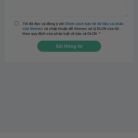
Tôi đã đọc và đồng ý với
Chính sách bảo vệ dữ liệu cá nhân
của Vinmec
và chấp thuận để Vinmec xử lý DLCN của tôi
theo quy định của pháp luật về bảo vệ DLCN.
*
Gửi thông tin