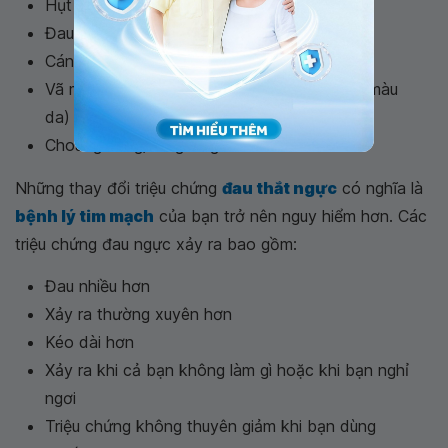
Hụt hơi/ khó thở
Đau bụng hoặc khó tiêu
Cánh tay xuất hiện tê
Vã mồ hôi hoặc nếu bạn bị trắng bệch (đổi màu
da)
Choáng váng/ lâng lâng
Những thay đổi triệu chứng
đau thắt ngực
có nghĩa là
bệnh lý tim mạch
của bạn trở nên nguy hiểm hơn. Các
triệu chứng đau ngực xảy ra bao gồm:
Đau nhiều hơn
Xảy ra thường xuyên hơn
Kéo dài hơn
Xảy ra khi cả bạn không làm gì hoặc khi bạn nghỉ
ngơi
Triệu chứng không thuyên giảm khi bạn dùng