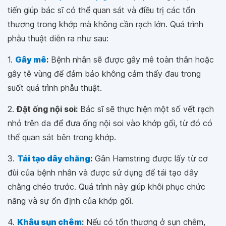
tiến giúp bác sĩ có thể quan sát và điều trị các tổn
thương trong khớp mà không cần rạch lớn. Quá trình
phẫu thuật diễn ra như sau:
1.
Gây mê
:
Bệnh nhân sẽ được gây mê toàn thân hoặc
gây tê vùng để đảm bảo không cảm thấy đau trong
suốt quá trình phẫu thuật.
2.
Đặt ống nội soi:
Bác sĩ sẽ thực hiện một số vết rạch
nhỏ trên da để đưa ống nội soi vào khớp gối, từ đó có
thể quan sát bên trong khớp.
3.
Tái tạo dây chằng
:
Gân Hamstring được lấy từ cơ
đùi của bệnh nhân và được sử dụng để tái tạo dây
chằng chéo trước. Quá trình này giúp khôi phục chức
năng và sự ổn định của khớp gối.
4.
Khâu sụn chêm
:
Nếu có tổn thương ở sụn chêm,