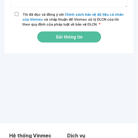
Tôi đã đọc và đồng ý với
Chính sách bảo vệ dữ liệu cá nhân
của Vinmec
và chấp thuận để Vinmec xử lý DLCN của tôi
theo quy định của pháp luật về bảo vệ DLCN.
*
Gửi thông tin
Hệ thống Vinmec
Dịch vụ