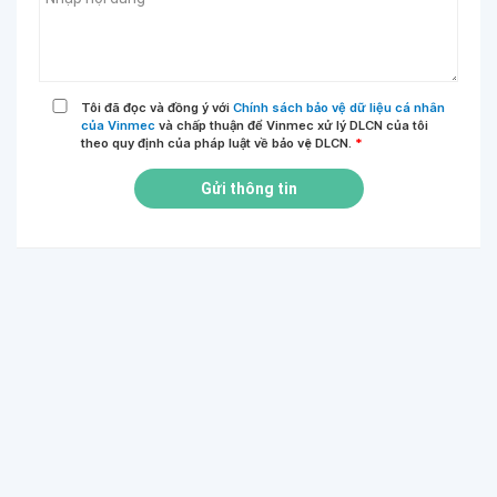
Tôi đã đọc và đồng ý với
Chính sách bảo vệ dữ liệu cá nhân
của Vinmec
và chấp thuận để Vinmec xử lý DLCN của tôi
theo quy định của pháp luật về bảo vệ DLCN.
*
Gửi thông tin