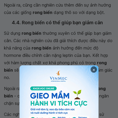
Ngoài ra, cũng cần nghiên cứu thêm đến sự ảnh hưởng
của các giống
rong biển
dạng thô so với dạng bột.
4.4. Rong biển có thể giúp bạn giảm cân
Sử dụng
rong biển
thường xuyên có thể giúp bạn giảm
cân. Các nhà nghiên cứu đã giải thích được điều này do
khả năng của
rong biển
ảnh hưởng đến mức độ
hormone điều chỉnh cân nặng leptin của bạn. Kết hợp
với hàm lượng chất xơ khá phong phú có trong
rong
×
biển
sẽ giúp giảm cảm giác đói và tăng cường cảm giác
no.
Ngoài ra, fucoidan - một loại sPS có sẵn trong
rong
biển
- có thể tăng cường phân hủy chất béo và ngăn
chặn sự hình thành của chất béo.
Các nghiên cứu ở những người tham gia
béo phì
sử