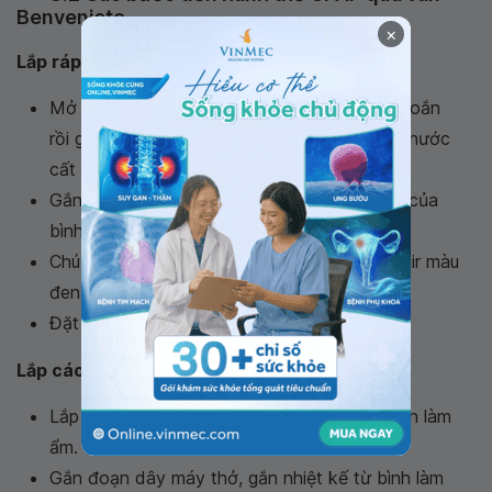
Benveniste
×
Lắp ráp hệ thống thở áp lực dương liên tục
Mở bình làm ẩm và đặt giấy thấm vào ống xoắn
rồi gắn lại bình làm ẩm. Sau đó tiến hành đổ nước
cất vô trùng vào bình làm ẩm.
Gắn đầu cắm của lưu lượng kế vào các van của
bình khí nén và oxy.
Chú ý màu quy định lỗ oxy màu trắng và lỗ air màu
đen.
Đặt buồng làm ẩm vào bộ phận làm ấm
Lắp các hệ thống dây dẫn
Lắp dây dẫn khí từ bộ phận trộn khí đến bình làm
ẩm.
Gắn đoạn dây máy thở, gắn nhiệt kế từ bình làm