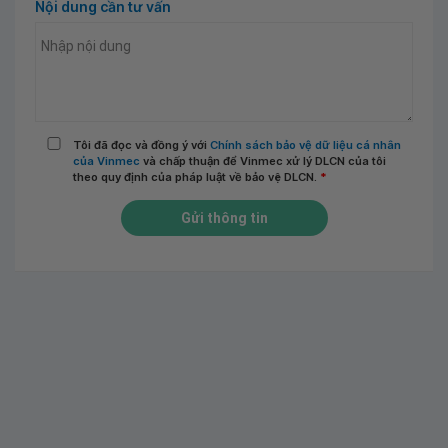
Nội dung cần tư vấn
Tôi đã đọc và đồng ý với
Chính sách bảo vệ dữ liệu cá nhân
của Vinmec
và chấp thuận để Vinmec xử lý DLCN của tôi
theo quy định của pháp luật về bảo vệ DLCN.
*
Gửi thông tin