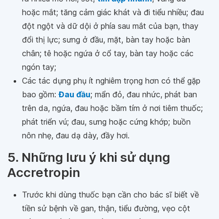
hoặc mắt; tăng cảm giác khát và đi tiểu nhiều; đau
đột ngột và dữ dội ở phía sau mắt của bạn, thay
đổi thị lực; sưng ở đầu, mặt, bàn tay hoặc bàn
chân; tê hoặc ngứa ở cổ tay, bàn tay hoặc các
ngón tay;
Các tác dụng phụ ít nghiêm trọng hơn có thể gặp
bao gồm:
Đau đầu
; mẩn đỏ, đau nhức, phát ban
trên da, ngứa, đau hoặc bầm tím ở nơi tiêm thuốc;
phát triển vú; đau, sưng hoặc cứng khớp; buồn
nôn nhẹ, đau dạ dày, đầy hơi.
5. Những lưu ý khi sử dụng
Accretropin
Trước khi dùng thuốc bạn cần cho bác sĩ biết về
tiền sử bệnh về gan, thận, tiểu đường, vẹo cột