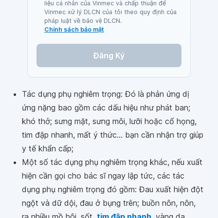
liệu cá nhân của Vinmec và chấp thuận để
Vinmec xử lý DLCN của tôi theo quy định của
pháp luật về bảo vệ DLCN.
Chính sách bảo mật
Đăng Ký
Tác dụng phụ nghiêm trọng: Đó là phản ứng dị
ứng nặng bao gồm các dấu hiệu như phát ban;
khó thở; sưng mặt, sưng môi, lưỡi hoặc cổ họng,
tim đập nhanh, mất ý thức... bạn cần nhận trợ giúp
y tế khẩn cấp;
Một số tác dụng phụ nghiêm trọng khác, nếu xuất
hiện cần gọi cho bác sĩ ngay lập tức, các tác
dụng phụ nghiêm trọng đó gồm: Đau xuất hiện đột
ngột và dữ dội, đau ở bụng trên; buồn nôn, nôn,
ra nhiều mồ hôi, sốt,
tim đập nhanh
, vàng da