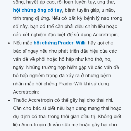
sống, huyết áp cao, rối loạn tuyến tụy, ung thư,
hội chứng ống cổ tay
, bệnh tuyến giáp, u não,
tình trạng dị ứng. Nếu có bất kỳ bệnh lý nào trong
số này, bạn có thể cần phải điều chỉnh liều hoặc
các xét nghiệm đặc biệt để sử dụng Accretropin;
Nếu mắc
hội chứng Prader-Willi
, hãy gọi cho
bác sĩ ngay nếu như phát triển dấu hiệu của các
vấn đề về phổi hoặc hô hấp như khó thở, ho,
ngáy. Những trường hợp hiếm gặp về các vấn đề
hô hấp nghiêm trọng đã xảy ra ở những bệnh
nhân mắc hội chứng Prader-Willi khi sử dụng
Accretropin;
Thuốc Accretropin có thể gây hại cho thai nhi.
Cần cho bác sĩ biết nếu bạn đang mang thai hoặc
dự định có thai trong thời gian điều trị. Không biết
liệu Accretropin đi vào sữa mẹ hoặc gây hại cho