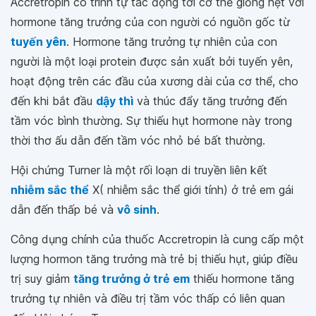
Accretropin có trình tự tác động tới cơ thể giống hệt với
hormone tăng trưởng của con người có nguồn gốc từ
tuyến yên
. Hormone tăng trưởng tự nhiên của con
người là một loại protein được sản xuất bởi tuyến yên,
hoạt động trên các đầu của xương dài của cơ thể, cho
đến khi bắt đầu
dậy thì
và thúc đẩy tăng trưởng đến
tầm vóc bình thường. Sự thiếu hụt hormone này trong
thời thơ ấu dẫn đến tầm vóc nhỏ bé bất thường.
Hội chứng Turner là một rối loạn di truyền liên kết
nhiễm sắc thể
X( nhiễm sắc thể giới tính) ở trẻ em gái
dẫn đến thấp bé và
vô sinh
.
Công dụng chính của thuốc Accretropin là cung cấp một
lượng hormon tăng trưởng mà trẻ bị thiếu hụt, giúp điều
trị suy giảm
tăng trưởng ở trẻ em
thiếu hormone tăng
trưởng tự nhiên và điều trị tầm vóc thấp có liên quan