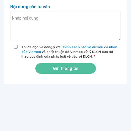
Nội dung cần tư vấn
Tôi đã đọc và đồng ý với
Chính sách bảo vệ dữ liệu cá nhân
của Vinmec
và chấp thuận để Vinmec xử lý DLCN của tôi
theo quy định của pháp luật về bảo vệ DLCN.
*
Gửi thông tin