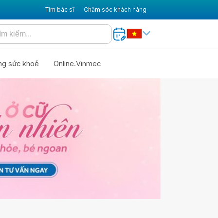
Tìm bác sĩ
Chăm sóc khách hàng
ng sức khoẻ
Online.Vinmec