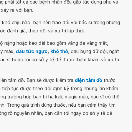
ông phải tất cả các bệnh nhân đều gặp tác dụng phụ và
xảy ra với bạn.
khó chịu nào, bạn nên trao đổi với bác sĩ trong những
 đánh giá, theo dõi và xử trí kịp thời.
độ nặng hoặc kéo dài bao gồm vàng da vàng mắt
,
ảy máu,
đau tức ngực
,
khó thở
, đau bụng dữ dội, ngất
ác sĩ hoặc tới cơ sở y tế để được thăm khám và xử trí
điện tâm đồ. Bạn sẽ được kiểm tra
điện tâm đồ
trước
à tiếp tục được theo dõi định kỳ trong những lần khám
rong trường hợp bạn bị hạ kali, magie máu, bác sĩ có thể
ình. Trong quá trình dùng thuốc, nếu bạn cảm thấy tim
ng rõ nguyên nhân, bạn cần tới ngay cơ sở y tế để