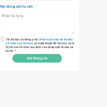
Nội dung cần tư vấn
Tôi đã đọc và đồng ý với
Chính sách bảo vệ dữ liệu
cá nhân của Vinmec
và chấp thuận để Vinmec xử lý
DLCN của tôi theo quy định của pháp luật về bảo vệ
DLCN.
*
Gửi thông tin