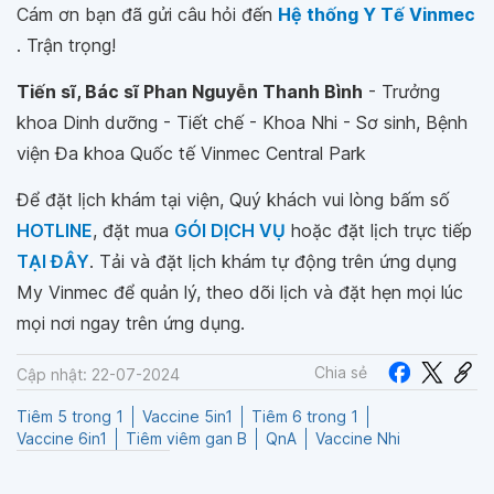
Cám ơn bạn đã gửi câu hỏi đến
Hệ thống Y Tế Vinmec
. Trận trọng!
Tiến sĩ, Bác sĩ Phan Nguyễn Thanh Bình
- Trưởng
khoa Dinh dưỡng - Tiết chế - Khoa Nhi - Sơ sinh, Bệnh
viện Đa khoa Quốc tế Vinmec Central Park
Để đặt lịch khám tại viện, Quý khách vui lòng bấm số
HOTLINE
, đặt mua
GÓI DỊCH VỤ
hoặc đặt lịch trực tiếp
TẠI ĐÂY
. Tải và đặt lịch khám tự động trên ứng dụng
My Vinmec để quản lý, theo dõi lịch và đặt hẹn mọi lúc
mọi nơi ngay trên ứng dụng.
Chia sẻ
Cập nhật: 22-07-2024
Tiêm 5 trong 1
Vaccine 5in1
Tiêm 6 trong 1
Vaccine 6in1
Tiêm viêm gan B
QnA
Vaccine Nhi