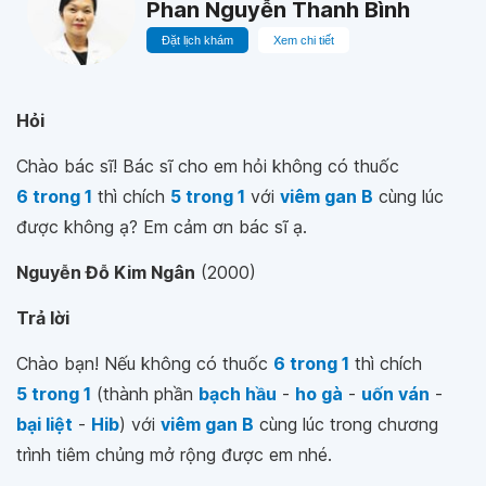
Phan Nguyễn Thanh Bình
Đặt lịch khám
Xem chi tiết
Hỏi
Chào bác sĩ! Bác sĩ cho em hỏi không có thuốc
6 trong 1
thì chích
5 trong 1
với
viêm gan B
cùng lúc
được không ạ? Em cảm ơn bác sĩ ạ.
Nguyễn Đỗ Kim Ngân
(2000)
Trả lời
Chào bạn! Nếu không có thuốc
6 trong 1
thì chích
5 trong 1
(thành phần
bạch hầu
-
ho gà
-
uốn ván
-
bại liệt
-
Hib
) với
viêm gan B
cùng lúc trong chương
trình tiêm chủng mở rộng được em nhé.