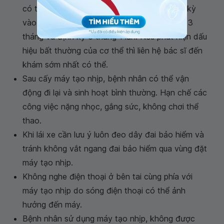
có thể được về theo dõi tại nhà, khám định kỳ
vào các mốc thời gian sau cấy máy 1 tháng, 3
tháng và định kỳ 6 tháng 1 lần. Nếu phát hiện dấu
hiệu bất thường của cơ thể thì liên hệ bác sĩ đến
khám sớm nhất có thể.
Sau cấy máy tạo nhịp, bệnh nhân có thể vận
động đi lại và sinh hoạt bình thường. Hạn chế các
công việc nặng nhọc, gắng sức, không chơi thể
thao.
Khi lái xe cần lưu ý luôn đeo dây đai bảo hiểm và
tránh không vắt ngang đai bảo hiểm qua vùng đặt
máy tạo nhịp.
Không nghe điện thoại ở bên tai cùng phía với
máy tạo nhịp do sóng điện thoại có thể ảnh
hưởng đến máy.
Bệnh nhân sử dụng máy tạo nhịp, không được