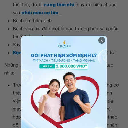
tuổi tác, do bị
rung tâm nhĩ
, hay do biến chứng
sau
nhồi máu cơ tim
...
Bệnh tim bẩm sinh.
Bệnh van tim đặc biệt là các trường hợp sau phẫu
thuật
hở van tim
×
Suy tim.
Bệnh cơ tim phì đại
có nghẽn đường ra thất trái
Những lưu ý đối với bệnh nhân có sử dụng máy tạo
nhịp:
Trước, trong và sau khi đặt máy tạo nhịp trong cơ
thể, bệnh nhân cần được theo dõi sát tại bệnh
viện. Bác sĩ cần phải kiểm tra lại hoạt động của
máy tạo nhịp trong cơ thể, điều chỉnh cho phù
hợp với từng bệnh nhân. Nếu trong quá trình theo
dõi không có vấn đề gì bất thường thì bệnh nhân