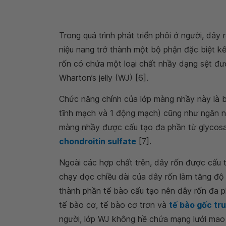
Trong quá trình phát triển phôi ở người, dây
niệu nang trở thành một bộ phận đặc biệt kết
rốn có chứa một loại chất nhầy dạng sệt đư
Wharton’s jelly (WJ) [6].
Chức năng chính của lớp màng nhầy này là 
tĩnh mạch và 1 động mạch) cũng như ngăn n
màng nhầy được cấu tạo đa phần từ glycosa
chondroitin sulfate
[7].
Ngoài các hợp chất trên, dây rốn được cấu t
chạy dọc chiều dài của dây rốn làm tăng độ 
thành phần tế bào cấu tạo nên dây rốn đa ph
tế bào cơ, tế bào cơ trơn và
tế bào gốc tr
người, lớp WJ không hề chứa mạng lưới ma