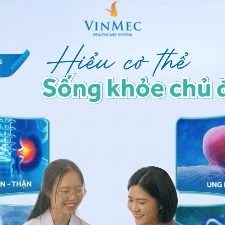
 tác dụng bảo vệ các mạch máu bên trong
ốn (TBGTMDR)
iệc phát hiện ra nguồn tế bào gốc tạo máu từ chính
m đó dây rốn lại được coi là một rác thải trong y
 bỏ vào năm 1991 khi McElreavey và các cộng sự phân
t-like cells) từ lớp màng nhầy Wharton’s Jelly và tiến
ng tế bào này [10].
ế bào dạng sợi từ dây rốn được chứng minh là tế bào
 khả năng biệt hoá và có các marker bề mặt như CD29,