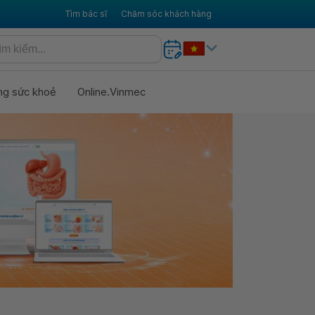
Tìm bác sĩ
Chăm sóc khách hàng
ng sức khoẻ
Online.Vinmec