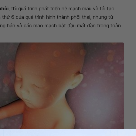
phôi
, thì quá trình phát triển hệ mạch máu và tái tạo
thứ 6 của quá trình hình thành phôi thai, nhưng từ
 dừng hẳn và các mao mạch bắt đầu mất dần trong toàn