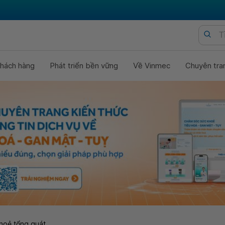
hách hàng
Phát triển bền vững
Về Vinmec
Chuyên tra
hoẻ tổng quát