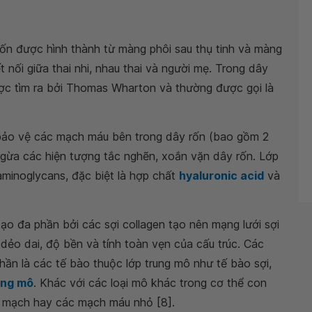
 rốn được hình thành từ màng phôi sau thụ tinh và màng
 nối giữa thai nhi, nhau thai và người mẹ. Trong dây
ợc tìm ra bởi Thomas Wharton và thường được gọi là
bảo vệ các mạch máu bên trong dây rốn (bao gồm 2
gừa các hiện tượng tắc nghẽn, xoắn vặn dây rốn. Lớp
minoglycans, đặc biệt là hợp chất
hyaluronic acid
và
ạo đa phần bởi các sợi collagen tạo nên mạng lưới sợi
dẻo dai, độ bền và tính toàn vẹn của cấu trúc. Các
ần là các tế bào thuộc lớp trung mô như tế bào sợi,
ung mô
. Khác với các loại mô khác trong cơ thể con
o mạch hay các mạch máu nhỏ [8].