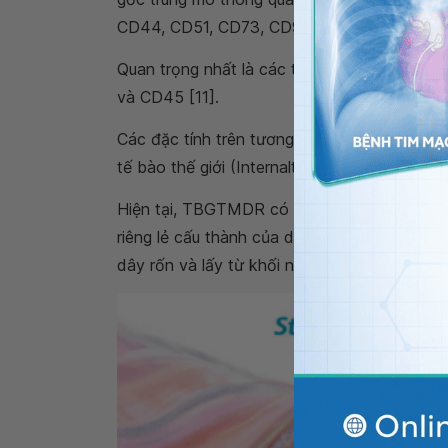
CD44, CD51, CD73, CD90 và CD105.
Quan trọng nhất là các tế bào này không c
và CD45 [11].
Các đặc tính trên tương đồng hoàn toàn với 
tế bào thế giới (Internaltional Society for Ce
Hiện tại, TBGTMDR có thể được phân lập từ
riêng lẻ cấu thành của dây rốn như các tế
dây rốn và lấy từ khối nhầy WJ.