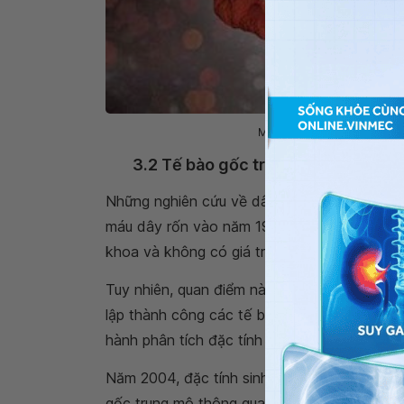
Màng trong của dây rốn có
3.2 Tế bào gốc trung mô từ dây r
Những nghiên cứu về dây rốn bắt nguồn từ v
máu dây rốn vào năm 1974, nhưng tại thời điể
khoa và không có giá trị về khoa học [9].
Tuy nhiên, quan điểm này hoàn toàn bị xoá
lập thành công các tế bào dạng sợi (fibroblas
hành phân tích đặc tính sinh học của các dò
Năm 2004, đặc tính sinh học của các dòng t
gốc trung mô thông qua khả năng tăng sinh,