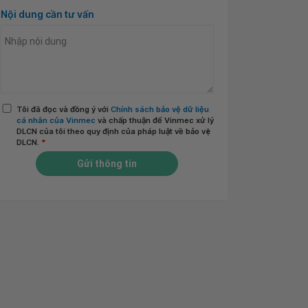
Nội dung cần tư vấn
Tôi đã đọc và đồng ý với
Chính sách bảo vệ dữ liệu
cá nhân của Vinmec
và chấp thuận để Vinmec xử lý
DLCN của tôi theo quy định của pháp luật về bảo vệ
DLCN.
*
Gửi thông tin