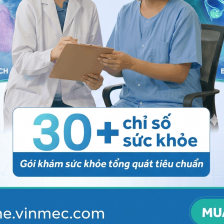
ó các marker bề mặt của tế bào gốc tạo máu như CD34
khái niệm tế bào gốc trung mô được hiệp hội liệu pháp
ll Therapy – ISCT) quy định [12].
 toàn bộ các phần của dây rốn hay từ những bộ phận
 bào TBGTMDR lấy từ động mạch và tĩnh mạch, màng