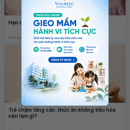
Hạn chế trẻ nôn trớ sau ăn như thế nào?
Xem thêm
Trẻ chậm tăng cân, thức ăn không tiêu hóa
nên làm gì?