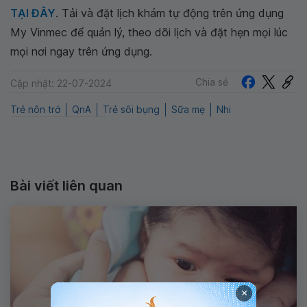
TẠI ĐÂY
. Tải và đặt lịch khám tự động trên ứng dụng
My Vinmec để quản lý, theo dõi lịch và đặt hẹn mọi lúc
mọi nơi ngay trên ứng dụng.
Chia sẻ
Cập nhật: 22-07-2024
Trẻ nôn trớ
QnA
Trẻ sôi bụng
Sữa mẹ
Nhi
Bài viết liên quan
×