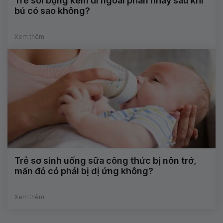
Trẻ sôi bụng kèm đi ngoài phân nhầy sau khi
bú có sao không?
Xem thêm
Trẻ sơ sinh uống sữa công thức bị nôn trớ,
mẩn đỏ có phải bị dị ứng không?
Xem thêm