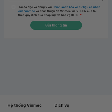
Tôi đã đọc và đồng ý với
Chính sách bảo vệ dữ liệu cá nhân
của Vinmec
và chấp thuận để Vinmec xử lý DLCN của tôi
theo quy định của pháp luật về bảo vệ DLCN.
*
Gửi thông tin
Hệ thống Vinmec
Dịch vụ