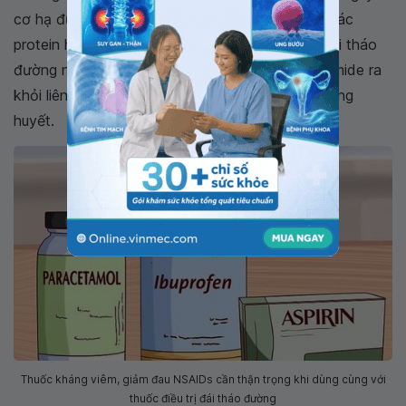
cơ hạ đường huyết.
NSAIDs
liên kết mạnh với các
protein huyết tương sẽ đẩy các thuốc điều trị đái tháo
đường như: gliclazide, glibenclamide, chlorpropamide ra
khỏi liên kết với protein huyết tương gây hạ đường
huyết.
Thuốc kháng viêm, giảm đau NSAIDs cần thận trọng khi dùng cùng với
thuốc điều trị đái tháo đường