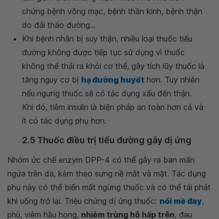
chứng bệnh võng mạc, bệnh thần kinh, bệnh thận
do đái tháo đường...
Khi bệnh nhân bị suy thận, nhiều loại thuốc tiểu
đường không được tiếp tục sử dụng vì thuốc
không thể thải ra khỏi cơ thể, gây tích lũy thuốc là
tăng nguy cơ bị
hạ đường huyết
hơn. Tuy nhiên
nếu ngưng thuốc sẽ có tác dụng xấu đến thận.
Khi đó, tiêm insulin là biện pháp an toàn hơn cả và
ít có tác dụng phụ hơn.
2.5 Thuốc điều trị tiểu đường gây dị ứng
Nhóm ức chế enzym DPP-4 có thể gây ra ban mẩn
ngứa trên da, kèm theo sưng nề mắt và mặt. Tác dụng
phụ này có thể biến mất ngừng thuốc và có thể tái phát
khi uống trở lại. Triệu chứng dị ứng thuốc:
nổi mề đay
,
phù, viêm hầu họng,
nhiễm trùng hô hấp trên
, đau