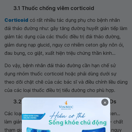
3.1 Thuốc chống viêm corticoid
Corticoid
có rất nhiều tác dụng phụ cho bệnh nhân
đái tháo đường như: gây tăng đường huyết gián tiếp làm
giảm tác dụng của các thuốc điều trị đái tháo đường,
giảm dung nạp glucid, nguy cơ nhiễm ceton gây nôn ói,
đau bụng, co giật, xuất hiện triệu chứng thần kinh...
Do vậy, bệnh nhân đái tháo đường cần hạn chế sử
dụng nhóm thuốc corticoid hoặc phải dùng dưới sự
theo dõi chặt chẽ của các bác sĩ và điều chỉnh liều dùng
của các loại thuốc điều trị tiểu đường cho phù hợp.
3.2 Thuốc kháng viêm, giảm đau NSAIDs
×
Các loại thuốc như: ibuprofen, diclofenac, naproxen...
làm giảm đau do ức chế tổng hợp prostaglandin - chất
tham gia cơ chế điều hòa đường huyết, làm tăng nguy