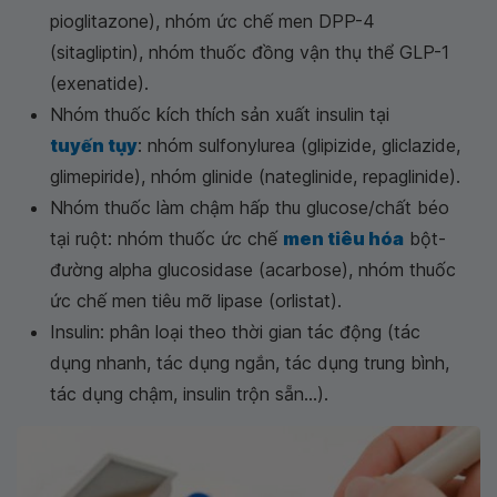
pioglitazone), nhóm ức chế men DPP-4
(sitagliptin), nhóm thuốc đồng vận thụ thể GLP-1
(exenatide).
Nhóm thuốc kích thích sản xuất insulin tại
tuyến tụy
: nhóm sulfonylurea (glipizide, gliclazide,
glimepiride), nhóm glinide (nateglinide, repaglinide).
Nhóm thuốc làm chậm hấp thu glucose/chất béo
tại ruột: nhóm thuốc ức chế
men tiêu hóa
bột-
đường alpha glucosidase (acarbose), nhóm thuốc
ức chế men tiêu mỡ lipase (orlistat).
Insulin: phân loại theo thời gian tác động (tác
dụng nhanh, tác dụng ngắn, tác dụng trung bình,
tác dụng chậm, insulin trộn sẵn...).