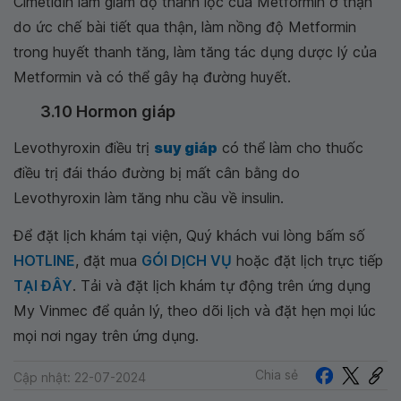
Cimetidin làm giảm độ thanh lọc của Metformin ở thận
do ức chế bài tiết qua thận, làm nồng độ Metformin
trong huyết thanh tăng, làm tăng tác dụng dược lý của
Metformin và có thể gây hạ đường huyết.
3.10 Hormon giáp
Levothyroxin điều trị
suy giáp
có thể làm cho thuốc
điều trị đái tháo đường bị mất cân bằng do
Levothyroxin làm tăng nhu cầu về insulin.
Để đặt lịch khám tại viện, Quý khách vui lòng bấm số
HOTLINE
, đặt mua
GÓI DỊCH VỤ
hoặc đặt lịch trực tiếp
TẠI ĐÂY
. Tải và đặt lịch khám tự động trên ứng dụng
My Vinmec để quản lý, theo dõi lịch và đặt hẹn mọi lúc
mọi nơi ngay trên ứng dụng.
Chia sẻ
Cập nhật: 22-07-2024