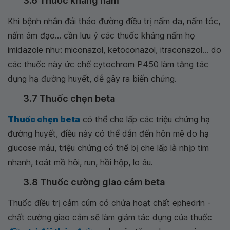
3.6 Thuốc kháng nấm
Khi bệnh nhân đái tháo đường điều trị nấm da, nấm tóc,
nấm âm đạo... cần lưu ý các thuốc kháng nấm họ
imidazole như: miconazol, ketoconazol, itraconazol... do
các thuốc này ức chế cytochrom P450 làm tăng tác
dụng hạ đường huyết, dễ gây ra biến chứng.
3.7 Thuốc chẹn beta
Thuốc chẹn beta
có thể che lấp các triệu chứng hạ
đường huyết, điều này có thể dẫn đến hôn mê do hạ
glucose máu, triệu chứng có thể bị che lấp là nhịp tim
nhanh, toát mồ hôi, run, hồi hộp, lo âu.
3.8 Thuốc cường giao cảm beta
Thuốc điều trị cảm cúm có chứa hoạt chất ephedrin -
chất cường giao cảm sẽ làm giảm tác dụng của thuốc