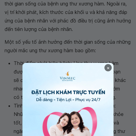
thời gian sống của bệnh ung thư xương hàm. Ngoài ra,
vị trí khởi phát, kích thước của khối u và khả năng đáp
ứng của bệnh nhân với phác đồ điều trị cũng ảnh hưởng
đến tiên lượng của bệnh nhân.
Một số yếu tố ảnh hưởng đến thời gian sống của những
người mắc ung thư xương hàm bao gồm:
Thời điểm phát hiện bệnh: Ung thư xương hàm
×
được phân loại thành 4 giai đoạn, mỗi giai đoạn
sẽ có mức độ ảnh hưởng và tính chất khối u khác
nhau. Do đó, quá trình phát hiện và điều trị sớm
có thể làm tăng khả năng điều trị thành công.
Tình trạng sức khỏe tổng thể của bệnh nhân:
Những bệnh nhân trẻ tuổi có tình trạng sức khỏe
tốt, tinh thần ổn định sẽ có hiệu quả điều trị và
ngăn chặn quá trình phát triển của tế bào ung thư