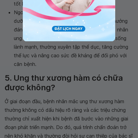
tốt hơn.
Ngoài ra, các yếu tố khác như chế độ dinh
dưỡng, lối sống và việc tập luyện cũng ảnh hưởng
đáng kể đến kết quả điều trị cuối cùng. Bệnh nhân
ung thư xương hàm cần xây dựng thói quen sống
lành mạnh, thường xuyên tập thể dục, tăng cường
thể lực và nâng cao sức đề kháng để đối phó với
căn bệnh.
5. Ung thư xương hàm có chữa
được không?
Ở giai đoạn đầu, bệnh nhân mắc ung thư xương hàm
thường không có dấu hiệu rõ ràng và các triệu chứng
thường chỉ xuất hiện khi bệnh đã bước vào những giai
đoạn phát triển mạnh. Do đó, quá trình chẩn đoán trở
nên khó khăn và thường đòi hỏi sự can thiệp của bác sĩ