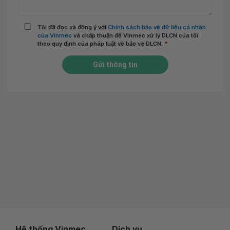
Tôi đã đọc và đồng ý với
Chính sách bảo vệ dữ liệu cá nhân
của Vinmec
và chấp thuận để Vinmec xử lý DLCN của tôi
theo quy định của pháp luật về bảo vệ DLCN.
*
Gửi thông tin
Hệ thống Vinmec
Dịch vụ