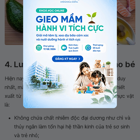
DHA có trong một số loại thực phẩm
4. Lưu ý về viên uống DHA cho bé
Hiện nay, cá không phải là nguồn cung cấp DHA duy
nhất, mà còn có những viên uống DHA cho bé chiết
xuất từ thực vật. Ưu điểm của DHA nguồn gốc thực vật
là:
Không chứa chất nhiễm độc đại dương như chì và
thủy ngân làm tổn hại hệ thần kinh của trẻ sơ sinh
và trẻ nhỏ;