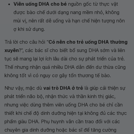
Viên uống DHA cho bé
nguồn gốc từ thực vật
được bào chế dưới dạng nang mềm nhỏ, không
mùi vị, nên rất dễ uống và hạn chế hiện tượng nôn
ợ khi sử dụng.
Trả lời cho câu hỏi “
Có nên cho trẻ uống DHA thường
xuyên
?”, các bác sĩ cho biết bổ sung DHA sớm và liên
tục sẽ mang lại lợi ích lâu dài cho sự phát triển của trẻ.
Thế nhưng nhận quá nhiều DHA dẫn đến dư thừa cũng
không tốt vì có nguy cơ gây tổn thương tế bào.
Như vậy, mặc dù
vai trò DHA ở trẻ
là giúp cải thiện sự
phát triển não bộ, nhận thức và thần kinh thị giác,
nhưng việc dùng thêm viên uống DHA cho bé chỉ cần
thiết khi chế độ dinh dưỡng hiện tại không đủ các thực
phẩm giàu DHA. Phụ huynh vẫn cần trao đổi với các
chuyên gia dinh dưỡng hoặc bác sĩ để tăng cường