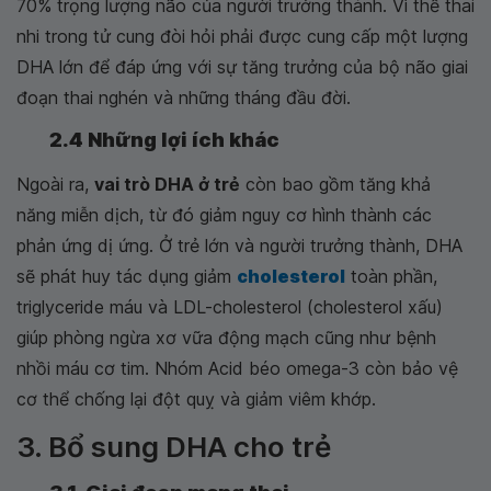
70% trọng lượng não của người trưởng thành. Vì thế thai
nhi trong tử cung đòi hỏi phải được cung cấp một lượng
DHA lớn để đáp ứng với sự tăng trưởng của bộ não giai
đoạn thai nghén và những tháng đầu đời.
2.4 Những lợi ích khác
Ngoài ra,
vai trò DHA ở trẻ
còn bao gồm tăng khả
năng miễn dịch, từ đó giảm nguy cơ hình thành các
phản ứng dị ứng. Ở trẻ lớn và người trưởng thành, DHA
sẽ phát huy tác dụng giảm
cholesterol
toàn phần,
triglyceride máu và LDL-cholesterol (cholesterol xấu)
giúp phòng ngừa xơ vữa động mạch cũng như bệnh
nhồi máu cơ tim. Nhóm Acid béo omega-3 còn bảo vệ
cơ thể chống lại đột quỵ và giảm viêm khớp.
3. Bổ sung DHA cho trẻ