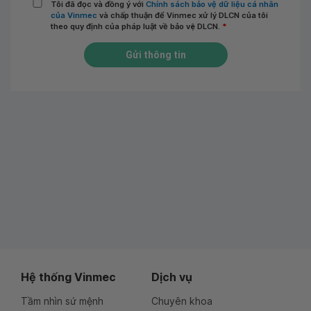
Tôi đã đọc và đồng ý với
Chính sách bảo vệ dữ liệu cá nhân
của Vinmec
và chấp thuận để Vinmec xử lý DLCN của tôi
theo quy định của pháp luật về bảo vệ DLCN.
*
Gửi thông tin
Hệ thống Vinmec
Dịch vụ
Tầm nhìn sứ mệnh
Chuyên khoa