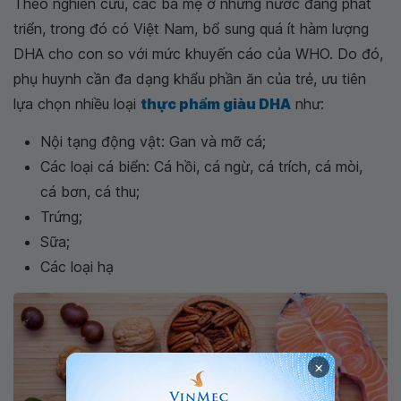
Theo nghiên cứu, các bà mẹ ở những nước đang phát
triển, trong đó có Việt Nam, bổ sung quá ít hàm lượng
DHA cho con so với mức khuyến cáo của WHO. Do đó,
phụ huynh cần đa dạng khẩu phần ăn của trẻ, ưu tiên
lựa chọn nhiều loại
thực phẩm giàu DHA
như:
Nội tạng động vật: Gan và mỡ cá;
Các loại cá biển: Cá hồi, cá ngừ, cá trích, cá mòi,
cá bơn, cá thu;
Trứng;
Sữa;
Các loại hạ
×