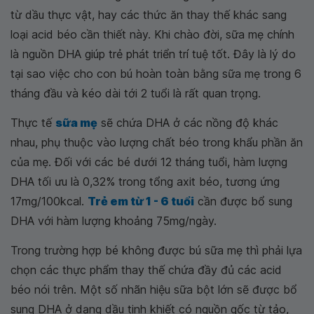
từ dầu thực vật, hay các thức ăn thay thế khác sang
loại acid béo cần thiết này. Khi chào đời, sữa mẹ chính
là nguồn DHA giúp trẻ phát triển trí tuệ tốt. Đây là lý do
tại sao việc cho con bú hoàn toàn bằng sữa mẹ trong 6
tháng đầu và kéo dài tới 2 tuổi là rất quan trọng.
Thực tế
sữa mẹ
sẽ chứa DHA ở các nồng độ khác
nhau, phụ thuộc vào lượng chất béo trong khẩu phần ăn
của mẹ. Đối với các bé dưới 12 tháng tuổi, hàm lượng
DHA tối ưu là 0,32% trong tổng axit béo, tương ứng
17mg/100kcal.
Trẻ em từ 1 - 6 tuổi
cần được bổ sung
DHA với hàm lượng khoảng 75mg/ngày.
Trong trường hợp bé không được bú sữa mẹ thì phải lựa
chọn các thực phẩm thay thế chứa đầy đủ các acid
béo nói trên. Một số nhãn hiệu sữa bột lớn sẽ được bổ
sung DHA ở dạng dầu tinh khiết có nguồn gốc từ tảo,