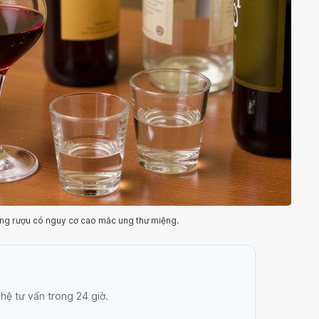
ng rượu có nguy cơ cao mắc ung thư miệng.
 hệ tư vấn trong 24 giờ.