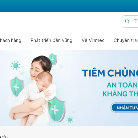
hách hàng
Phát triển bền vững
Về Vinmec
Chuyên tra
bướu