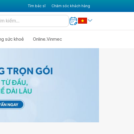
Tìm bác sĩ
Chăm sóc khách hàng
ng sức khoẻ
Online.Vinmec