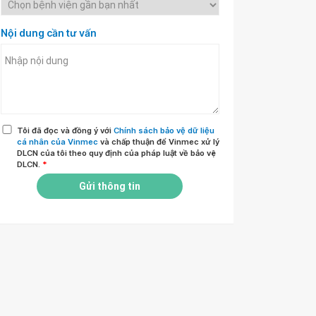
Nội dung cần tư vấn
Tôi đã đọc và đồng ý với
Chính sách bảo vệ dữ liệu
cá nhân của Vinmec
và chấp thuận để Vinmec xử lý
DLCN của tôi theo quy định của pháp luật về bảo vệ
DLCN.
*
Gửi thông tin