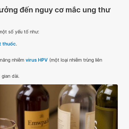
hưởng đến nguy cơ mắc ung thư
một số yếu tố như:
t thuốc
.
ả năng nhiễm
virus HPV
(một loại nhiễm trùng liên
 gian dài.