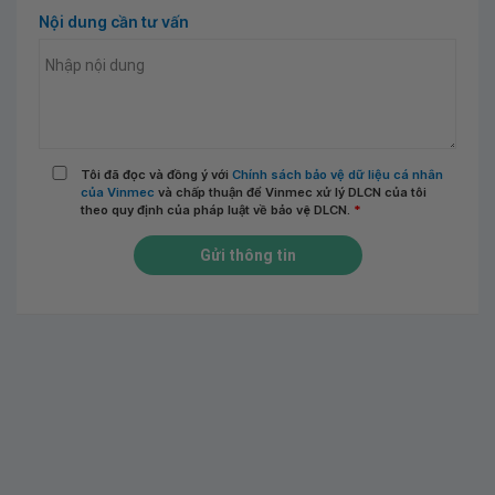
Nội dung cần tư vấn
Tôi đã đọc và đồng ý với
Chính sách bảo vệ dữ liệu cá nhân
của Vinmec
và chấp thuận để Vinmec xử lý DLCN của tôi
theo quy định của pháp luật về bảo vệ DLCN.
*
Gửi thông tin