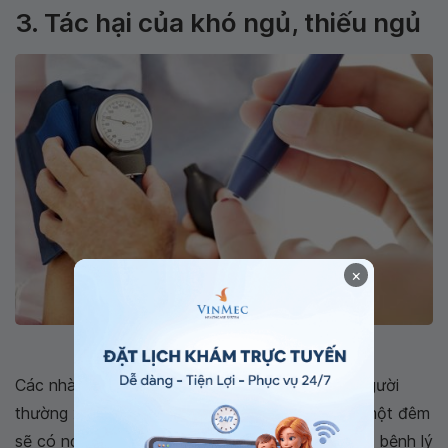
3. Tác hại của khó ngủ, thiếu ngủ
×
Thiếu ngủ cũng làm tăng nguy cơ đái tháo đường
Các nhà khoa học đã chứng minh rằng những người
thường xuyên
mất ngủ
, hay ngủ ít hơn 5 tiếng một đêm
sẽ có nguy cơ cao với cao huyết áp, các vấn đề bệnh lý