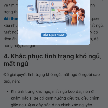
về tim mạch, đặc biệt là đối với người lớn tuổi. Tình
trạng thiếu ngủ cũng làm tăng nguy cơ béo phì,
đái tháo đường
, trầm cảm và dẫn đến các thói quen
xấu như hút thuốc lá, uống rượu trong thời gian mất ngủ.
Mất ngủ, ngủ không sâu, thiếu ngủ cũng gây nguy cơ
tiềm ẩn khiến não bộ mất tập trung, mất bình tĩnh, dễ
nóng nảy, cáu gắt...
4. Khắc phục tình trạng khó ngủ,
mất ngủ
Để giải quyết tình trạng khó ngủ, mất ngủ ở người cao
tuổi, nên:
Khi tình trạng khó ngủ, mất ngủ kéo dài, nên đi
khám bác sĩ để có định hướng điều trị, điều chỉnh
giấc ngủ. Qua đây xác định chính xác nguyên