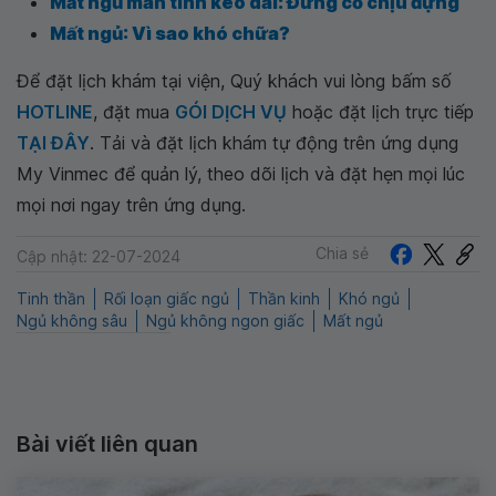
Mất ngủ mãn tính kéo dài: Đừng cố chịu đựng
Mất ngủ: Vì sao khó chữa?
Để đặt lịch khám tại viện, Quý khách vui lòng bấm số
HOTLINE
, đặt mua
GÓI DỊCH VỤ
hoặc đặt lịch trực tiếp
TẠI ĐÂY
. Tải và đặt lịch khám tự động trên ứng dụng
My Vinmec để quản lý, theo dõi lịch và đặt hẹn mọi lúc
mọi nơi ngay trên ứng dụng.
Chia sẻ
Cập nhật: 22-07-2024
Tinh thần
Rối loạn giấc ngủ
Thần kinh
Khó ngủ
Ngủ không sâu
Ngủ không ngon giấc
Mất ngủ
Bài viết liên quan