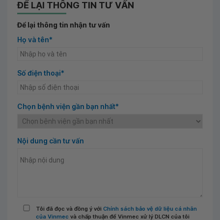
ĐỂ LẠI THÔNG TIN TƯ VẤN
Để lại thông tin nhận tư vấn
Họ và tên*
Số điện thoại*
Chọn bệnh viện gần bạn nhất*
Nội dung cần tư vấn
Tôi đã đọc và đồng ý với
Chính sách bảo vệ dữ liệu cá nhân
của Vinmec
và chấp thuận để Vinmec xử lý DLCN của tôi