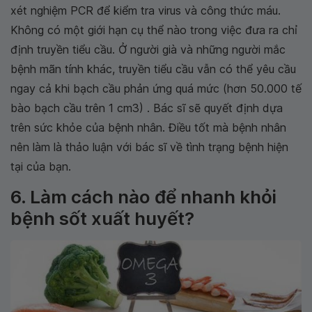
xét nghiệm PCR để kiểm tra virus và công thức máu.
Không có một giới hạn cụ thể nào trong việc đưa ra chỉ
định truyền tiểu cầu. Ở người già và những người mắc
bệnh mãn tính khác, truyền tiểu cầu vẫn có thể yêu cầu
ngay cả khi bạch cầu phản ứng quá mức (hơn 50.000 tế
bào bạch cầu trên 1 cm3) . Bác sĩ sẽ quyết định dựa
trên sức khỏe của bệnh nhân. Điều tốt mà bệnh nhân
nên làm là thảo luận với bác sĩ về tình trạng bệnh hiện
tại của bạn.
6. Làm cách nào để nhanh khỏi
bệnh sốt xuất huyết?