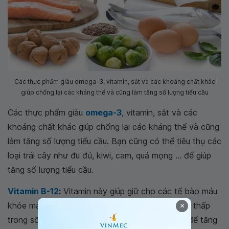
Các thực phẩm giàu omega-3, vitamin, sắt và các khoáng chất khác
giúp chống lại các kháng thể và cũng làm tăng số lượng tiểu cầu
Các thực phẩm giàu
omega-3
, vitamin, sắt và các
khoáng chất khác giúp chống lại các kháng thể và cũng
làm tăng số lượng tiểu cầu. Bạn cũng có thể tiêu thụ các
loại trái cây như đu đủ, kiwi, cam, quả mọng ... để giúp
tăng số lượng tiểu cầu.
Vitamin B-12
:
Vitamin này giúp giữ cho các tế bào máu
khỏe mạnh. Thiếu B-12 có liên quan đến tiểu cầu thấp
×
trong sốt xuất huyết. Có những thực phẩm này để tăng