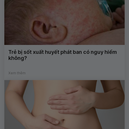
Trẻ bị sốt xuất huyết phát ban có nguy hiểm
không?
Xem thêm