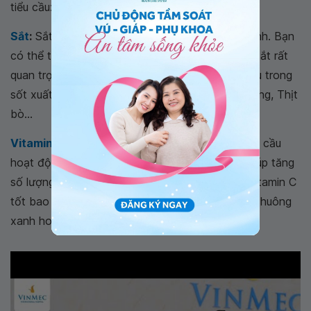
tiểu cầu: Gan bò, Sò, Trứng, Sản phẩm sữa...
Sắt
:
Sắt giúp sản xuất các tế bào máu khỏe mạnh. Bạn
có thể tiêu thụ những thực phẩm có chứa chất sắt rất
quan trọng đối với sức khỏe và số lượng tiểu cầu trong
sốt xuất huyết: Con trai sông, Hạt bí ngô, Đậu lăng, Thịt
bò...
Vitamin C
: đóng một vai trò quan trọng giúp tiểu cầu
hoạt động hiệu quả. Nó cũng giúp hấp thụ sắt giúp tăng
số lượng tiểu cầu trong sốt xuất huyết. Nguồn vitamin C
tốt bao gồm: Xoài, Trái dứa, Bông cải xanh, Ớt chuông
xanh hoặc đỏ, Cà chua, Súp lơ...