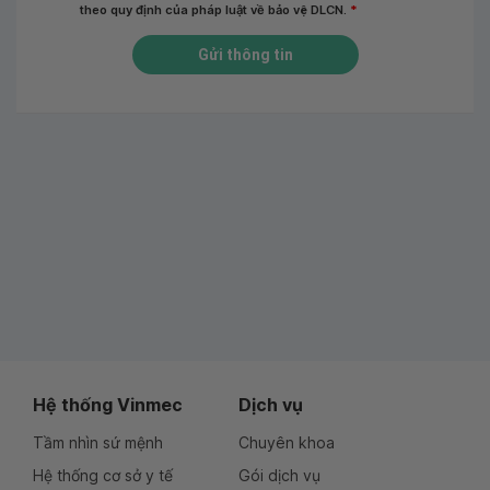
theo quy định của pháp luật về bảo vệ DLCN.
*
Gửi thông tin
Hệ thống Vinmec
Dịch vụ
Tầm nhìn sứ mệnh
Chuyên khoa
Hệ thống cơ sở y tế
Gói dịch vụ