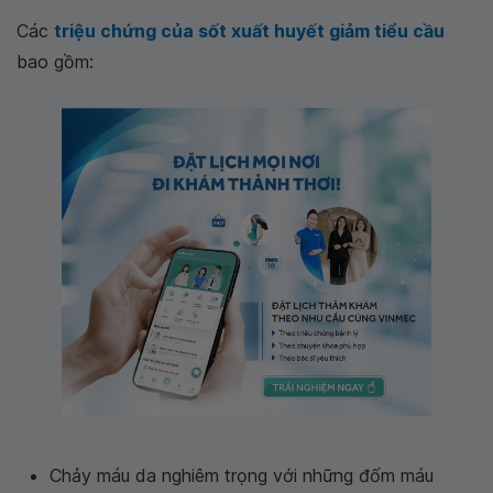
Các
triệu chứng của sốt xuất huyết giảm tiểu cầu
bao gồm:
Chảy máu da nghiêm trọng với những đốm máu