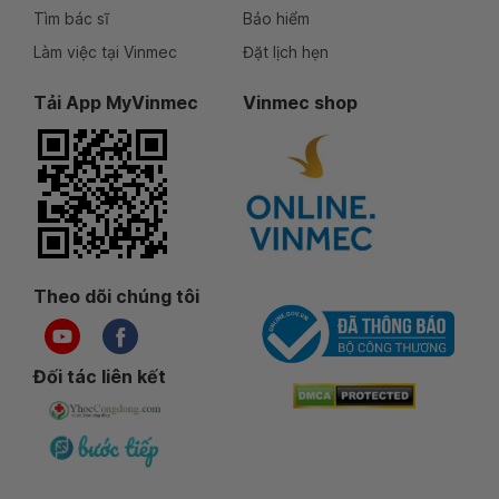
Tìm bác sĩ
Bảo hiểm
Làm việc tại Vinmec
Đặt lịch hẹn
Tải App MyVinmec
Vinmec shop
Theo dõi chúng tôi
Đối tác liên kết